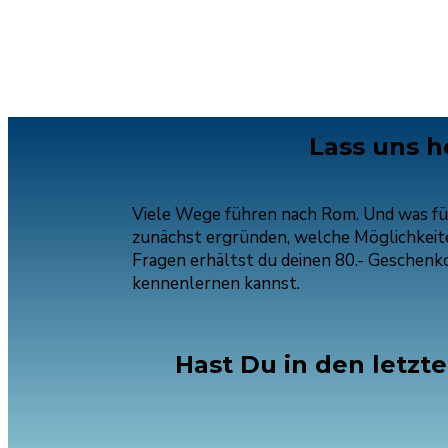
Lass uns h
Viele Wege führen nach Rom. Und was für 
zunächst ergründen, welche Möglichkeite
Fragen erhältst du deinen 80.- Geschenkc
kennenlernen kannst.
Hast Du in den letzt