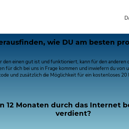
Da
erausfinden, wie DU am besten prof
den einen gut ist und funktioniert, kann für den anderen 
n für dich bei uns in Frage kommen und inwiefern du von 
ode und zusätzlich die Möglichkeit für ein kostenloses 20
en 12 Monaten durch das Internet b
verdient?