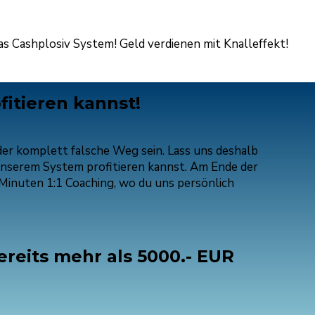
s Cashplosiv System! Geld verdienen mit Knalleffekt!
itieren kannst!
der komplett falsche Weg sein. Lass uns deshalb
unserem System profitieren kannst. Am Ende der
 Minuten 1:1 Coaching, wo du uns persönlich
ereits mehr als 5000.- EUR