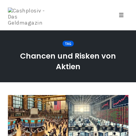
Naviga
umscha
Zum
Inhalt
TAG
springen
Chancen und Risken von
Aktien