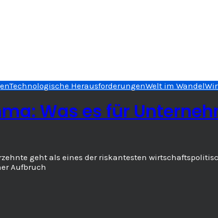
gen
Technologische Herausforderungen
Welt im Wandel
Wir
ma: Was es für Unternehm
rzehnte geht als eines der riskantesten wirtschaftspoliti
ner Aufbruch