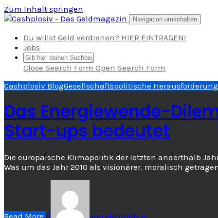
Zum Inhalt springen
Navigation umschalten
Du willst Geld verdienen? HIER EINTRAGEN!
Jobs
Close Search Form
Open Search Form
Cashplosiv Blog
Gesellschaftspolitische Herausforderun
Das Energiewende-Dilem
Start-ups bedeutet
Die europäische Klimapolitik der letzten anderthalb Jah
Was um das Jahr 2010 als visionärer, moralisch getrage
Read More
0
von
Heinrich H.