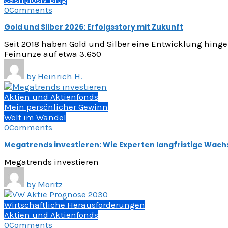
0
Comments
Gold und Silber 2026: Erfolgsstory mit Zukunft
Seit 2018 haben Gold und Silber eine Entwicklung hingele
Feinunze auf etwa 3.650
by
Heinrich H.
Aktien und Aktienfonds
Mein persönlicher Gewinn
Welt im Wandel
0
Comments
Megatrends investieren: Wie Experten langfristige Wac
Megatrends investieren
by
Moritz
Wirtschaftliche Herausforderungen
Aktien und Aktienfonds
0
Comments