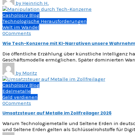
by
Heinrich H.
Cashplosiv Blog
Technologische Herausforderungen
Welt im Wandel
0
Comments
Wie Tech-Konzerne mit KI-Narrativen unsere Wahrneh
Die öffentliche Erzählung über künstliche Intelligenz hat
Geschäftsmodelle ermöglichen. Später dominierten Warn
by
Moritz
Cashplosiv Blog
Edelmetalle
Geld verdienen
0
Comments
Umsatzsteuer auf Metalle im Zollfreilager 2026
Warum Technologiemetalle und Seltene Erden in deutsch
und Seltene Erden gelten als Schlüsselrohstoffe für Digi