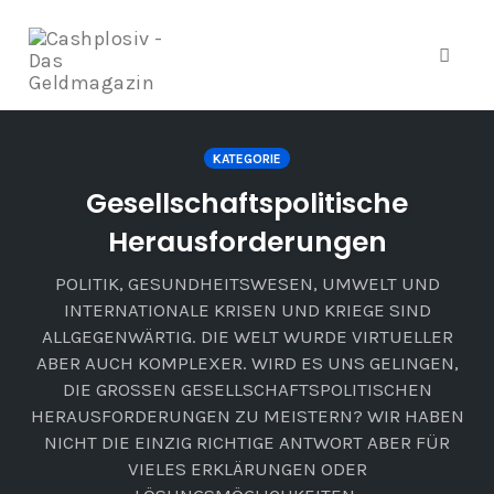
Navig
umsch
Zum
Inhalt
KATEGORIE
springen
Gesellschaftspolitische
Herausforderungen
POLITIK, GESUNDHEITSWESEN, UMWELT UND
INTERNATIONALE KRISEN UND KRIEGE SIND
ALLGEGENWÄRTIG. DIE WELT WURDE VIRTUELLER
ABER AUCH KOMPLEXER. WIRD ES UNS GELINGEN,
DIE GROSSEN GESELLSCHAFTSPOLITISCHEN H
ERAUSFORDERUNGEN ZU MEISTERN? WIR HABEN N
ICHT DIE EINZIG RICHTIGE ANTWORT ABER FÜR V
IELES ERKLÄRUNGEN ODER L