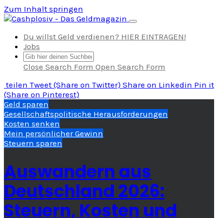
Zum Inhalt springen
Navigation umschalten
Du willst Geld verdienen? HIER EINTRAGEN!
Jobs
Close Search Form
Open Search Form
teilen
Tweet
(Share on Twitter)
Share
on Linkedin
Pin it
(Share on Pinterest)
Geld sparen
Gesellschaftspolitische Herausforderungen
Kosten senken
Mein persönlicher Gewinn
Steuern sparen
Auswandern aus
Deutschland 2026:
Steuern, Kosten und