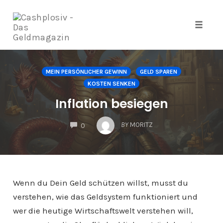
Navig
Zum
Inhalt
MEIN PERSÖNLICHER GEWINN
GELD SPAREN
springen
KOSTEN SENKEN
Inflation besiegen
COMMENTS
BY
MORITZ
0
Wenn du Dein Geld schützen willst, musst du
verstehen, wie das Geldsystem funktioniert und
wer die heutige Wirtschaftswelt verstehen will,