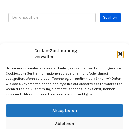
AGB & Haftungsausschluss
Cookie-Zustimmung
verwalten
Contact
Datenschutz
Um dir ein optimales Erlebnis zu bieten, verwenden wir Technologien wie
Cookies, um Geräteinformationen zu speichern und/oder darauf
zuzugreifen. Wenn du diesen Technologien zustimmst, können wir Daten
wie das Surfverhalten oder eindeutige IDs auf dieser Website verarbeiten.
Wenn du deine Zustimmung nicht erteilst oder zurückziehst, können
bestimmte Merkmale und Funktionen beeinträchtigt werden.
Akzeptieren
Cashplosiv 2025 -
Imprint
-
Dataprivacy
Ablehnen
WordPress Theme by OptimizePress