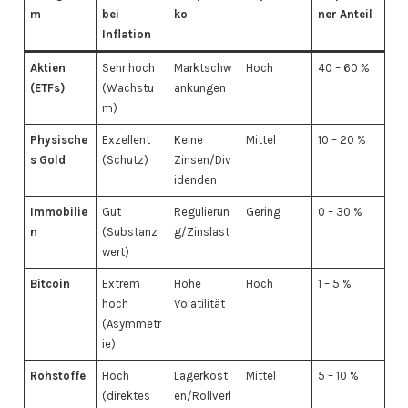
m
bei
ko
ner Anteil
Inflation
Aktien
Sehr hoch
Marktschw
Hoch
40 – 60 %
(ETFs)
(Wachstu
ankungen
m)
Physische
Exzellent
Keine
Mittel
10 – 20 %
s Gold
(Schutz)
Zinsen/Div
idenden
Immobilie
Gut
Regulierun
Gering
0 – 30 %
n
(Substanz
g/Zinslast
wert)
Bitcoin
Extrem
Hohe
Hoch
1 – 5 %
hoch
Volatilität
(Asymmetr
ie)
Rohstoffe
Hoch
Lagerkost
Mittel
5 – 10 %
(direktes
en/Rollverl