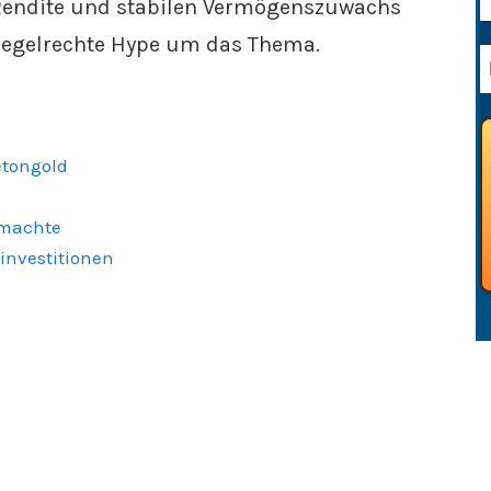
Rendite und stabilen Vermögenszuwachs
e regelrechte Hype um das Thema.
etongold
 machte
investitionen