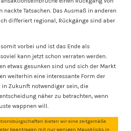
ransaktionseinbrüche einen Rückgang von
rn nackte Tatsachen. Das Ausmaß in anderen
ch differiert regional, Rückgänge sind aber
somit vorbei und ist das Ende als
soviel kann jetzt schon verraten werden.
pen etwas gesunken sind und sich der Markt
en weiterhin eine interessante Form der
 in Zukunft notwendiger sein, die
nsentscheidung näher zu betrachten, wenn
uste wappnen will.
utionsbürgschaften bieten wir eine zeitgemäße
Mieter beantragen mit nur wenigen Mausklicks in