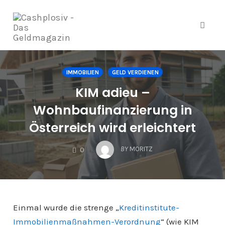
Navig
Zum
Inhalt
IMMOBILIEN
GELD VERDIENEN
springen
KIM adieu –
Wohnbaufinanzierung in
Österreich wird erleichtert
COMMENTS
BY
MORITZ
0
Einmal wurde die strenge „
Kreditinstitute-
Immobilienmaßnahmen-Verordnung
“ (wie KIM