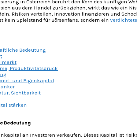
sierung in Österreich berührt den Kern des künftigen Wo
sich aus dem Handel zurückziehen, wirkt das wie ein Ni
eln, Risiken verteilen, Innovation finanzieren und Schoc
st kein Spielstand für Börsenfans, sondern ein
verdichtete
haftliche Bedeutung
t
almarkt
me, Produktivitätsdruck
ung
remd- und Eigenkapital
tsanker
ktur, Sichtbarkeit
tal stärken
che Bedeutung
pital an Investoren verkaufen. Dieses Kapital ist risiko