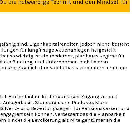
 Du die notwendige Technik und den Mindset für
sfähig sind, Eigenkapitalrenditen jedoch nicht, besteht
ellungen für langfristige Aktienanlagen hergestellt
. Ebenso wichtig ist ein modernes, planbares Regime für
st die Bindung, und Unternehmen mobilisieren
en und zugleich ihre Kapitalbasis verbreitern, ohne die
al. Ein einfacher, kostengünstiger Zugang zu breit
Anlegerbasis. Standardisierte Produkte, klare
en Solvenz- und Bewertungsregeln für Pensionskassen und
 engagiert sein können, verbessert das die Planbarkeit
ern bindet die Bevölkerung als Miteigentümer an die