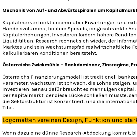
Mechanik von Auf- und Abwärtsspiralen am Kapitalmark
Kapitalmärkte funktionieren über Erwartungen und exte
Handelsvolumina, breitere Spreads, eingeschränkte A
Kapitalerhöhungen, Investoren fordern höhere Renditen, u
Liquidität an, Research rechnet sich wieder, der Informa
Marktes und sein Wachstumspfad realwirtschaftliche F
kalkulierbaren Konditionen bereitsteht.
Österreichs Zwickmühle – Bankdominanz, Zinsregime, Pr
Österreichs Finanzierungsmodell ist traditionell bankzen
Parameter: Wachstum ist schwach, die Löhne steigen, u
investieren. Genau dafür braucht es mehr Eigenkapital
Der Kapitalmarkt, der diese Lücke schließen müsste, sen
die Sektorstruktur ist konzentriert, und die internation
Titel.
Logomatten vereinen Design, Funktion und stark
Wenn dazu eine dünne Research-Abdeckung kommt, bleib