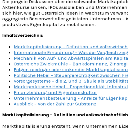
Die jüngste Diskussion über die schwache Marktkapitali
Aktienkurse sinken, IPOs ausbleiben und Unternehmen 
sich hier, wie gut Österreich Ideen in Wachstum verwand
aggregierte Börsenwert aller gelisteten Unternehmen – i
produktives Eigenkapital zu mobilisieren.
Inhaltsverzeichnis
Marktkapitalisierung – Definition und volkswirtsc
Internationale Einordnung – Was der Vergleich zeig
Mechanik von Auf- und Abwärtsspiralen am Kapit
Österreichs Zwickmühle – Bankdominanz, Zinsregi
Folgen niedriger oder sinkender Marktkapitalisier
Politische Hebel – Steuergerechtigkeit zwischen F
Vorsorgesysteme – die 2. und 3. Säule als Stabilitä
Marktpraktische Hebel – Proportionalität, Infrastru
Finanzbildung und Eigentumskultur
Unternehmensbesteuerung – Anreize für Eigenkapi
Ausblick – Von der Zahl zur Substanz
Marktkapitalisierung – Definition und volkswirtschaftli
Marktkapitalisierung entsteht, wenn Unternehmen Eigenka