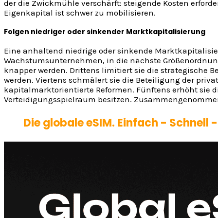
der die Zwickmühle verschärft: steigende Kosten erforder
Eigenkapital ist schwer zu mobilisieren.
Folgen niedriger oder sinkender Marktkapitalisierung
Eine anhaltend niedrige oder sinkende Marktkapitalisi
Wachstumsunternehmen, in die nächste Größenordnung z
knapper werden. Drittens limitiert sie die strategische
werden. Viertens schmälert sie die Beteiligung der priv
kapitalmarktorientierte Reformen. Fünftens erhöht si
Verteidigungsspielraum besitzen. Zusammengenommen dä
Die globale eSIM. Einfach - Schnell 