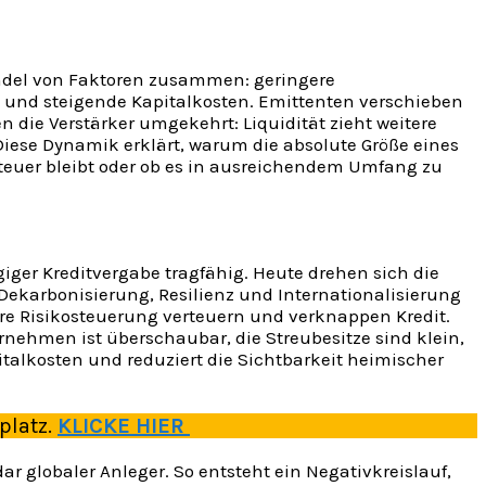
ündel von Faktoren zusammen: geringere
nd steigende Kapitalkosten. Emittenten verschieben
n die Verstärker umgekehrt: Liquidität zieht weitere
 Diese Dynamik erklärt, warum die absolute Größe eines
teuer bleibt oder ob es in ausreichendem Umfang zu
giger Kreditvergabe tragfähig. Heute drehen sich die
Dekarbonisierung, Resilienz und Internationalisierung
re Risikosteuerung verteuern und verknappen Kredit.
rnehmen ist überschaubar, die Streubesitze sind klein,
pitalkosten und reduziert die Sichtbarkeit heimischer
platz.
KLICKE HIER
globaler Anleger. So entsteht ein Negativkreislauf,