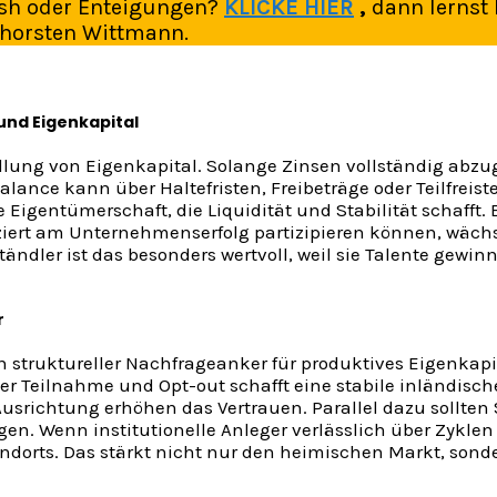
rash oder Enteigungen?
KLICKE HIER
,
dann lernst
Thorsten Wittmann.
und Eigenkapital
dlung von Eigenkapital. Solange Zinsen vollständig abzug
alance kann über Haltefristen, Freibeträge oder Teilfreist
te Eigentümerschaft, die Liquidität und Stabilität schafft
ziert am Unternehmenserfolg partizipieren können, wäch
ndler ist das besonders wertvoll, weil sie Talente gewinn
r
 struktureller Nachfrageanker für produktives Eigenkapit
 Teilnahme und Opt-out schafft eine stabile inländische 
Ausrichtung erhöhen das Vertrauen. Parallel dazu sollt
en. Wenn institutionelle Anleger verlässlich über Zyklen
ndorts. Das stärkt nicht nur den heimischen Markt, sond