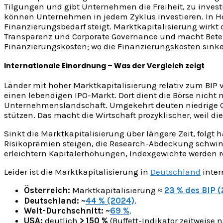
Tilgungen und gibt Unternehmen die Freiheit, zu investie
können Unternehmen in jedem Zyklus investieren. In Ho
Finanzierungsbedarf steigt. Marktkapitalisierung wirkt d
Transparenz und Corporate Governance und macht Beteil
Finanzierungskosten; wo die Finanzierungskosten sinken,
Internationale Einordnung – Was der Vergleich zeigt
Länder mit hoher Marktkapitalisierung relativ zum BIP 
einen lebendigen IPO-Markt. Dort dient die Börse nicht 
Unternehmenslandschaft. Umgekehrt deuten niedrige Qu
stützen. Das macht die Wirtschaft prozyklischer, weil 
Sinkt die Marktkapitalisierung über längere Zeit, folgt
Risikoprämien steigen, die Research-Abdeckung schwinde
erleichtern Kapitalerhöhungen, Indexgewichte werden re
Leider ist die Marktkapitalisierung in
Deutschland
inter
Österreich:
Marktkapitalisierung ≈
23 % des BIP 
Deutschland:
~
44 % (2024)
.
Welt-Durchschnitt:
~
69 %
.
USA:
deutlich
> 150 %
(Buffett-Indikator zeitweise 