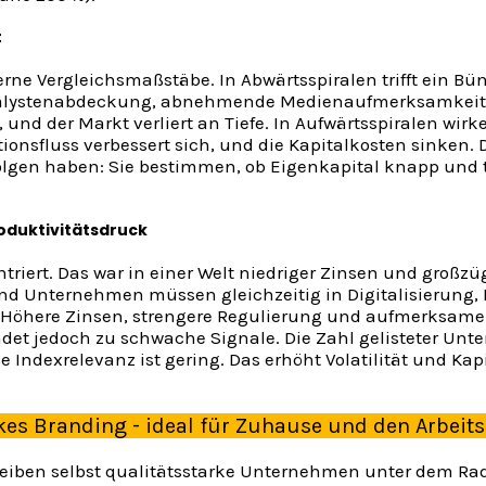
t
rne Vergleichsmaßstäbe. In Abwärtsspiralen trifft ein B
nalystenabdeckung, abnehmende Medienaufmerksamkeit u
nd der Markt verliert an Tiefe. In Aufwärtsspiralen wirke
tionsfluss verbessert sich, und die Kapitalkosten sinken.
olgen haben: Sie bestimmen, ob Eigenkapital knapp und 
oduktivitätsdruck
triert. Das war in einer Welt niedriger Zinsen und großzü
nd Unternehmen müssen gleichzeitig in Digitalisierung, 
. Höhere Zinsen, strengere Regulierung und aufmerksame
det jedoch zu schwache Signale. Die Zahl gelisteter Unte
ale Indexrelevanz ist gering. Das erhöht Volatilität und Ka
es Branding - ideal für Zuhause und den Arbeits
en selbst qualitätsstarke Unternehmen unter dem Radar 