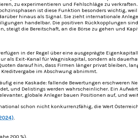
ren, zu experimentieren und Fehlschläge zu verkraften. Je
chzinsphasen ist diese Funktion besonders wichtig, weil
arüber hinaus als Signal. Sie zieht internationale Anlege
igungen handelbar. Die positiven Rückkopplungen sind de
 steigt die Bereitschaft, an die Börse zu gehen und Kapi
verfügen in der Regel über eine ausgeprägte Eigenkapita
nur als Exit-Kanal für Wagniskapital, sondern als dauerha
oten darauf hin, dass Firmen länger privat bleiben, la
die Kreditvergabe im Abschwung abnimmt.
 häufig eine Kaskade: fallende Bewertungen erschweren Neu
t, und Delistings werden wahrscheinlicher. Ein Aufwärts
levanter, globale Anleger bauen Positionen auf, und wei
national schon nicht konkurrenzfähig, die Wert Österreic
(2024)
.
nahe 200 %).