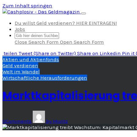
Zum Inhalt springen
Navigation umschalten
Du willst Geld verdienen? HIER EINTRAGEN!
Jobs
Close Search Form
Open Search Form
teilen
Tweet
(Share on Twitter)
Share
on Linkedin
Pin it
Aktien und Aktienfonds
Geld verdienen
Welt im Wandel
Wirtschaftliche Herausforderungen
Marktkapitalisierung tr
0
Comments
by
Moritz