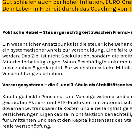
Gut schlafen auch bei hoher Inflation, EURO-C
Dein Leben in Freiheit durch das Coaching von 
Politische Hebel – Steuergerechtigkeit zwischen Fremd- 
Ein wesentlicher Ansatzpunkt ist die steuerliche Behan
ein systematischer Anreiz zur Verschuldung. Eine faire B
werden. Das Ziel ist nicht Spekulation, sondern die brei
Mitarbeiterbeteiligungen. Wenn Beschäftigte unkompli
zusätzliches Eigenkapital. Für wachstumsstarke Mittelstä
Verschuldung zu erhöhen.
Vorsorgesysteme – die 2. und 3. Säule als Stabilitätsanke
Kapitalgedeckte Pensions- und Vorsorgesysteme sind ein
gestreuten Aktien- und ETF-Produkten mit automatischer
Governance, transparente Kosten und eine langfristige 
Versicherungen Eigenkapital nicht faktisch benachteilig
für Emittenten und senkt den Kapitalkostensatz des Sta
reale Wertschöpfung.