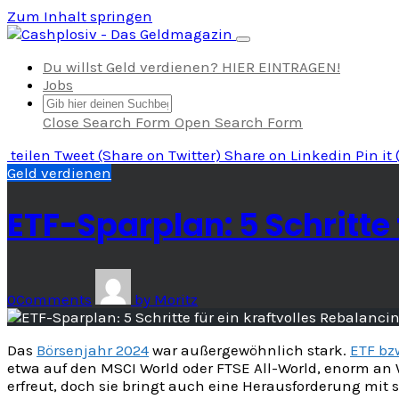
Zum Inhalt springen
Navigation umschalten
Du willst Geld verdienen? HIER EINTRAGEN!
Jobs
Close Search Form
Open Search Form
teilen
Tweet
(Share on Twitter)
Share
on Linkedin
Pin it
Geld verdienen
ETF-Sparplan: 5 Schritte 
0
Comments
by
Moritz
Das
Börsenjahr 2024
war außergewöhnlich stark.
ETF bz
etwa auf den MSCI World oder FTSE All-World, enorm an 
erfreut, doch sie bringt auch eine Herausforderung mit