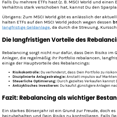
Falls Du mehrere ETFs hast (z. B. MSCI World und einen 
Verhältnis stark verschoben hat, kannst Du den Sparpl
Übrigens: Zum MSCI World gibt es anlässlich der akt
halten ETFs auf den MSCI World jedoch wegen dessen
b
langfristige Geldanlage
, da durch die Streuung, Kurss
Die langfristigen Vorteile des Rebalanc
Rebalancing sorgt nicht nur dafür, dass Dein Risiko im 
Anleger, die regelmäßig ihr Portfolio rebalancen, langfris
einige der Hauptvorteile des Rebalancings:
Risikokontrolle:
Du verhinderst, dass Dein Portfolio zu risikor
Disziplinierte Anlagestrategie:
Anstatt impulsiv auf Marktent
Steuerliche Optimierung:
Durch gezieltes Verkaufen kannst 
Antizyklisches Investieren:
Du kaufst günstigere Anlagen nach
Fazit: Rebalancing als wichtiger Best
Ein starkes Börsenjahr ist ein Grund zur Freude, doch e
beizubehalten und Dein Risiko zu kontrollieren. Falls 