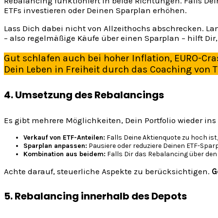
Rebalancing funktioniert in beide Richtungen. Falls De
ETFs investieren oder Deinen Sparplan erhöhen.
Lass Dich dabei nicht von Allzeithochs abschrecken. Lan
– also regelmäßige Käufe über einen Sparplan – hilft
Gut schlafen auch bei hoher Inflation, EURO-C
Dein Leben in Freiheit durch das Coaching von 
4. Umsetzung des Rebalancings
Es gibt mehrere Möglichkeiten, Dein Portfolio wieder ins
Verkauf von ETF-Anteilen:
Falls Deine Aktienquote zu hoch ist
Sparplan anpassen:
Pausiere oder reduziere Deinen ETF-Sparp
Kombination aus beidem:
Falls Dir das Rebalancing über den
Achte darauf, steuerliche Aspekte zu berücksichtigen.
G
5. Rebalancing innerhalb des Depots