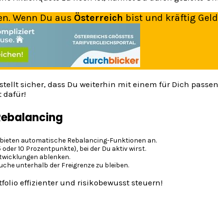
en. Wenn Du aus
Österreich
bist und kräftig Geld
t sicher, dass Du weiterhin mit einem für Dich passenden 
 dafür!
 Rebalancing
 bieten automatische Rebalancing-Funktionen an.
5 oder 10 Prozentpunkte), bei der Du aktiv wirst.
ntwicklungen ablenken.
che unterhalb der Freigrenze zu bleiben.
olio effizienter und risikobewusst steuern!