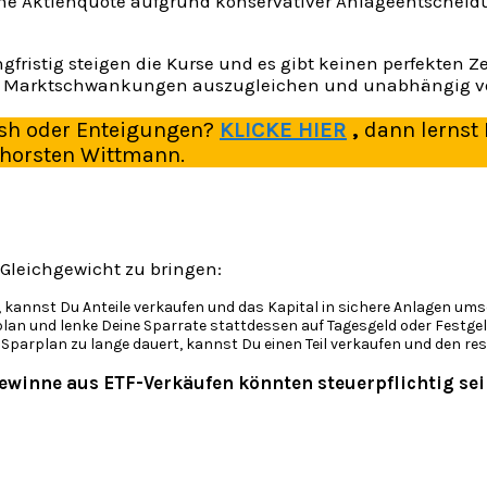
ine Aktienquote aufgrund konservativer Anlageentscheidun
gfristig steigen die Kurse und es gibt keinen perfekten Z
 Dir, Marktschwankungen auszugleichen und unabhängig v
rash oder Enteigungen?
KLICKE HIER
,
dann lernst
Thorsten Wittmann.
 Gleichgewicht zu bringen:
, kannst Du Anteile verkaufen und das Kapital in sichere Anlagen um
lan und lenke Deine Sparrate stattdessen auf Tagesgeld oder Festgel
 Sparplan zu lange dauert, kannst Du einen Teil verkaufen und den 
ewinne aus ETF-Verkäufen könnten steuerpflichtig se