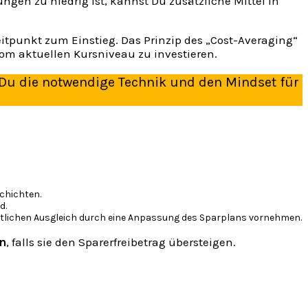
gen zu niedrig ist, kannst Du zusätzliche Mittel in
eitpunkt zum Einstieg. Das Prinzip des „Cost-Averaging“
om aktuellen Kursniveau zu investieren.
 Du die notwendige Technik und den Mindset für
schichten.
d.
restlichen Ausgleich durch eine Anpassung des Sparplans vornehmen.
in
, falls sie den Sparerfreibetrag übersteigen.