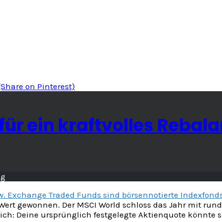
(Share on Pinterest)
für ein kraftvolles Rebal
w. Exchange Traded Funds sind börsennotierte Indexfond
Wert gewonnen. Der MSCI World schloss das Jahr mit rund
 sich: Deine ursprünglich festgelegte Aktienquote könnte