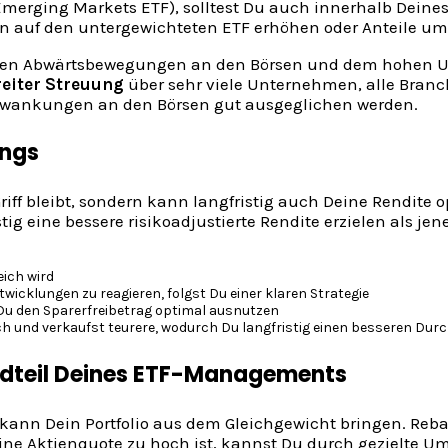
Emerging Markets ETF), solltest Du auch innerhalb Deines
an auf den untergewichteten ETF erhöhen oder Anteile u
uellen Abwärtsbewegungen an den Börsen und dem hohen 
reiter Streuung
über sehr viele Unternehmen, alle Bran
chwankungen an den Börsen gut ausgeglichen werden.
ings
Griff bleibt, sondern kann langfristig auch Deine Rendit
tig eine bessere risikoadjustierte Rendite erzielen als jen
eich wird
wicklungen zu reagieren, folgst Du einer klaren Strategie
Du den Sparerfreibetrag optimal ausnutzen
 und verkaufst teurere, wodurch Du langfristig einen besseren Durc
andteil Deines ETF-Managements
s kann Dein Portfolio aus dem Gleichgewicht bringen. Reba
Deine Aktienquote zu hoch ist, kannst Du durch gezielte 