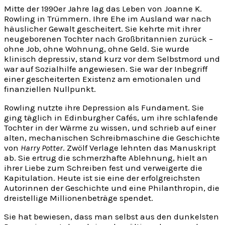
Mitte der 1990er Jahre lag das Leben von Joanne K.
Rowling in Trümmern. Ihre Ehe im Ausland war nach
häuslicher Gewalt gescheitert. Sie kehrte mit ihrer
neugeborenen Tochter nach Großbritannien zurück –
ohne Job, ohne Wohnung, ohne Geld. Sie wurde
klinisch depressiv, stand kurz vor dem Selbstmord und
war auf Sozialhilfe angewiesen. Sie war der Inbegriff
einer gescheiterten Existenz am emotionalen und
finanziellen Nullpunkt.
Rowling nutzte ihre Depression als Fundament. Sie
ging täglich in Edinburgher Cafés, um ihre schlafende
Tochter in der Wärme zu wissen, und schrieb auf einer
alten, mechanischen Schreibmaschine die Geschichte
von
Harry Potter
. Zwölf Verlage lehnten das Manuskript
ab. Sie ertrug die schmerzhafte Ablehnung, hielt an
ihrer Liebe zum Schreiben fest und verweigerte die
Kapitulation. Heute ist sie eine der erfolgreichsten
Autorinnen der Geschichte und eine Philanthropin, die
dreistellige Millionenbeträge spendet.
Sie hat bewiesen, dass man selbst aus den dunkelsten