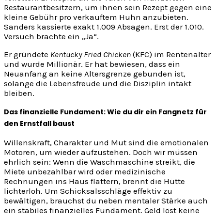
Restaurantbesitzern, um ihnen sein Rezept gegen eine
kleine Gebühr pro verkauftem Huhn anzubieten.
Sanders kassierte exakt 1.009 Absagen. Erst der 1.010.
Versuch brachte ein „Ja“.
Er gründete
Kentucky Fried Chicken
(KFC) im Rentenalter
und wurde Millionär. Er hat bewiesen, dass ein
Neuanfang an keine Altersgrenze gebunden ist,
solange die Lebensfreude und die Disziplin intakt
bleiben.
Das finanzielle Fundament: Wie du dir ein Fangnetz für
den Ernstfall baust
Willenskraft, Charakter und Mut sind die emotionalen
Motoren, um wieder aufzustehen. Doch wir müssen
ehrlich sein: Wenn die Waschmaschine streikt, die
Miete unbezahlbar wird oder medizinische
Rechnungen ins Haus flattern, brennt die Hütte
lichterloh. Um Schicksalsschläge effektiv zu
bewältigen, brauchst du neben mentaler Stärke auch
ein stabiles finanzielles Fundament. Geld löst keine