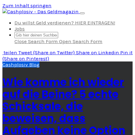
Zum Inhalt springen
Navigation umschalten
Du willst Geld verdienen? HIER EINTRAGEN!
Jobs
Close Search Form
Open Search Form
teilen
Tweet
(Share on Twitter)
Share
on Linkedin
Pin it
(Share on Pinterest)
Cashplosiv Blog
Wie komme ich wieder
auf die Beine? 5 echte
Schicksale, die
beweisen, dass
Aufgeben keine Option