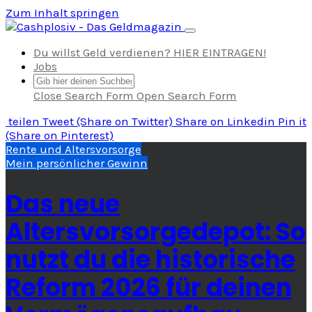
Zum Inhalt springen
Navigation umschalten
Du willst Geld verdienen? HIER EINTRAGEN!
Jobs
Close Search Form
Open Search Form
teilen
Tweet
(Share on Twitter)
Share
on Linkedin
Pin it
(Share on Pinterest)
Rente und Altersvorsorge
Mein persönlicher Gewinn
Das neue
Altersvorsorgedepot: So
nutzt du die historische
Reform 2026 für deinen