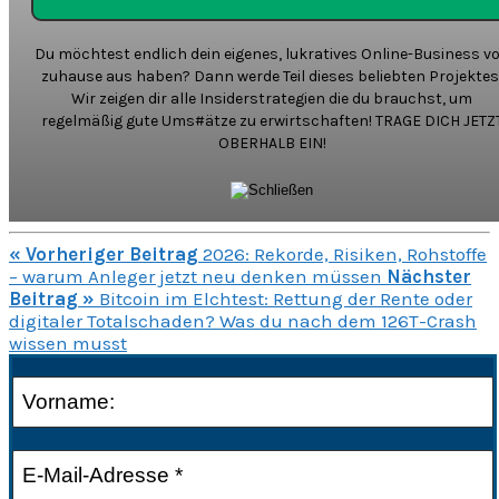
Du möchtest endlich dein eigenes, lukratives Online-Business v
zuhause aus haben? Dann werde Teil dieses beliebten Projektes
Wir zeigen dir alle Insiderstrategien die du brauchst, um
regelmäßig gute Ums#ätze zu erwirtschaften! TRAGE DICH JETZ
OBERHALB EIN!
« Vorheriger Beitrag
2026: Rekorde, Risiken, Rohstoffe
– warum Anleger jetzt neu denken müssen
Nächster
Beitrag »
Bitcoin im Elchtest: Rettung der Rente oder
digitaler Totalschaden? Was du nach dem 126T-Crash
wissen musst