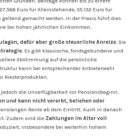
lichen Gründen. Beiträge können bis zu einem
27.566 Euro für Alleinstehende, 55.132 Euro für
 geltend gemacht werden. In der Praxis führt dies
ere bei hohen jährlichen Einkommen.
ulagen, dafür aber große steuerliche Anreize
. Sie
strategie
. Es gibt klassische, fondsgebundene und
duellere Abstimmung auf die persönliche
struktur kann bei entsprechender Anbieterwahl
ei Riesterprodukten.
t jedoch die Unverfügbarkeit vor Pensionsbeginn.
en und kann nicht vererbt, beliehen oder
ebenslangen Rente ab dem Eintritt. Auch in danach
it. Zudem sind die
Zahlungen im Alter voll
eduziert, insbesondere bei weiterhin hohem