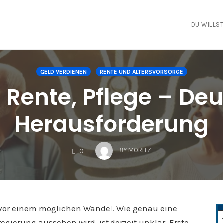
DU WILLST
GELD VERDIENEN
RENTE UND ALTERSVORSORGE
 Rente, Pflege – Deu
Herausforderung
COMMENTS
BY
MORITZ
0
t vor einem möglichen Wandel. Wie genau eine
gierung aussehen wird, ist derzeit unklar. Erste