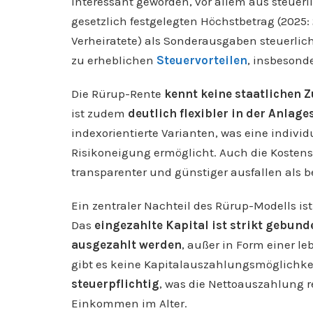
interessant geworden, vor allem aus steuer
gesetzlich festgelegten Höchstbetrag (2025: 
Verheiratete) als Sonderausgaben steuerlich
zu erheblichen
Steuervorteilen
, insbesond
Die Rürup-Rente
kennt keine staatlichen Z
ist zudem
deutlich flexibler in der Anlage
indexorientierte Varianten, was eine indivi
Risikoneigung ermöglicht. Auch die Kosten
transparenter und günstiger ausfallen als b
Ein zentraler Nachteil des Rürup-Modells is
Das
eingezahlte Kapital ist strikt gebund
ausgezahlt werden
, außer in Form einer l
gibt es keine Kapitalauszahlungsmöglichke
steuerpflichtig
, was die Nettoauszahlung r
Einkommen im Alter.