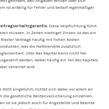
ekt gefördert, weil Angaben fehlten oder sich
m ist anfällig für Fehler und bedarf regelmäßiger
Beitragserhaltsgarantie
. Diese Verpflichtung führt
eren müssen. In Zeiten niedriger Zinsen ist das ein
 Riester-Verträge häufig mit hohen Kosten
rodukten, was die Nettorendite zusätzlich
eglementiert: Über das Kapital kann nicht frei
sgezahlt werden, wobei häufig ein Teil des Kapitals
ber verrentet wird.
2005 eingeführt, richtet sich dabei vor allem an
in die gesetzliche Rentenversicherung einzahlen,
hen ist sie jedoch auch für Angestellte und Beamte