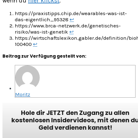
wenn du
hier klickst
.
https://praxistipps.chip.de/wearables-was-ist-
das-eigentlich_95328
↩︎
https://www.brca-netzwerk.de/genetisches-
risiko/was-ist-genetik
↩︎
https://wirtschaftslexikon.gabler.de/definition/bi
100400
↩︎
Beitrag zur Verfügung gestellt von:
Moritz
Hole dir JETZT den Zugang zu allen
kostenlosen Insidervideos, mit denen d
Geld verdienen kannst!