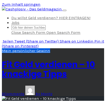
Zum Inhalt springen
Navigation umschalten
Du willst Geld verdienen? HIER EINTRAGEN!
Jobs
Close Search Form
Open Search Form
teilen
Tweet
(Share on Twitter)
Share
on Linkedin
Pin it
(Share on Pinterest)
Mein persönlicher Gewinn
Fit Geld verdienen – 10
knackige Tipps
0
Comments
by
Moritz