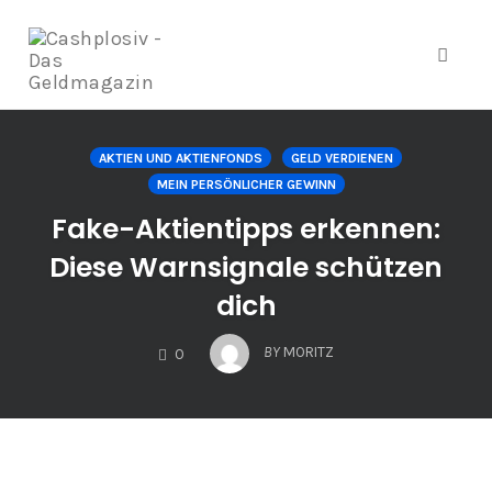
Navig
Zum
Inhalt
AKTIEN UND AKTIENFONDS
GELD VERDIENEN
springen
MEIN PERSÖNLICHER GEWINN
Fake-Aktientipps erkennen:
Diese Warnsignale schützen
dich
COMMENTS
BY
MORITZ
0