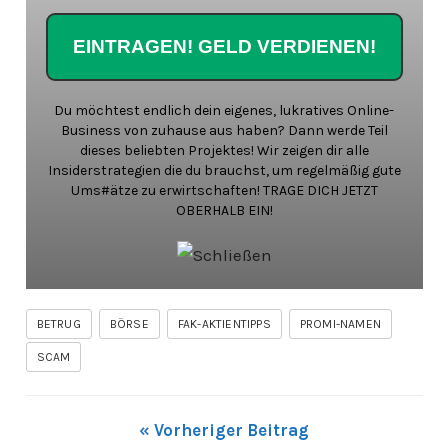
Du möchtest endlich dein eigenes, lukratives Online-
Business von zuhause aus haben? Dann werde Teil
dieses beliebten Projektes! Wir zeigen dir alle
Insiderstrategien die du brauchst, um regelmäßig gute
Ums#ätze zu erwirtschaften! TRAGE DICH JETZT
OBERHALB EIN!
BETRUG
BÖRSE
FAK-AKTIENTIPPS
PROMI-NAMEN
SCAM
« Vorheriger Beitrag