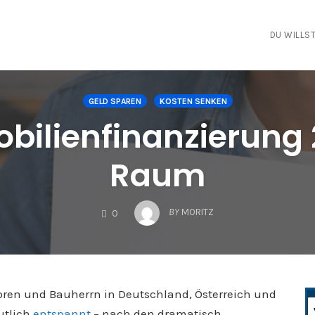
DU WILLST
GELD SPAREN
KOSTEN SENKEN
mobilienfinanzierun
Raum
COMMENTS
BY
MORITZ
0
oren und Bauherrn in Deutschland, Österreich und
utlich
entspannt
– nach den dramatisch