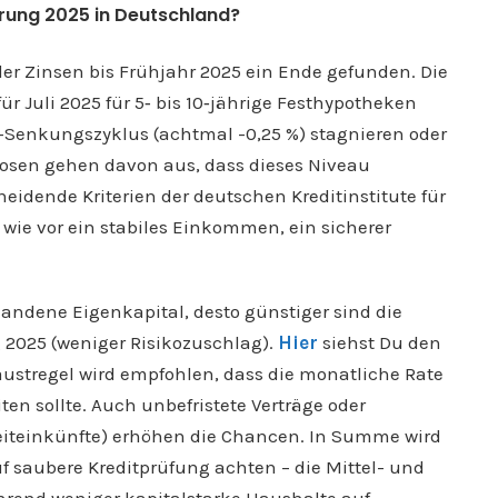
erung 2025 in Deutschland?
er Zinsen bis Frühjahr 2025 ein Ende gefunden. Die
r Juli 2025 für 5‑ bis 10‑jährige Festhypotheken
-Senkungszyklus (achtmal -0,25 %) stagnieren oder
gnosen gehen davon aus, dass dieses Niveau
scheidende Kriterien der deutschen Kreditinstitute für
wie vor ein stabiles Einkommen, ein sicherer
handene Eigenkapital, desto günstiger sind die
 2025 (weniger Risikozuschlag).
Hier
siehst Du den
austregel wird empfohlen, dass die monatliche Rate
n sollte. Auch unbefristete Verträge oder
weiteinkünfte) erhöhen die Chancen. In Summe wird
f saubere Kreditprüfung achten – die Mittel- und
ährend weniger kapitalstarke Haushalte auf