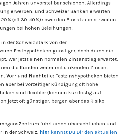
nigen Jahren unvorstellbar schienen. Allerdings
igung erwerben, und Schweizer Banken erwarten
 20 % (oft 30–40 %) sowie den Einsatz einer zweiten
rungen bei hohen Beleihungen.
in der Schweiz stark von der
waren Festhypotheken günstiger, doch durch die
pt. Wer jetzt einen normalen Zinsanstieg erwartet,
chnen die Kunden weiter mit sinkenden Zinsen,
in.
Vor- und Nachteile:
Festzinshypotheken bieten
hen aber bei vorzeitiger Kündigung oft hohe
eken sind flexibler (können kurzfristig auf
 jetzt oft günstiger, bergen aber das Risiko
rmögensZentrum führt einen übersichtlichen und
r in der Schweiz,
hier
kannst Du Dir den aktuellen