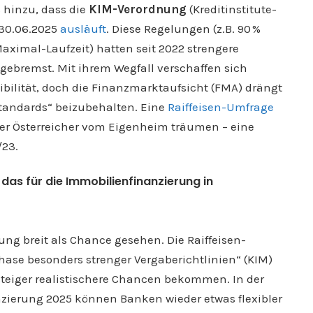
 hinzu, dass die
KIM-Verordnung
(Kreditinstitute-
30.06.2025
ausläuft
. Diese Regelungen (z.B. 90 %
Maximal-Laufzeit) hatten seit 2022 strengere
gebremst. Mit ihrem Wegfall verschaffen sich
ibilität, doch die Finanzmarktaufsicht (FMA) drängt
estandards“ beizubehalten. Eine
Raiffeisen-Umfrage
l der Österreicher vom Eigenheim träumen – eine
/23.
das für die Immobilienfinanzierung in
ung breit als Chance gesehen. Die Raiffeisen-
ase besonders strenger Vergaberichtlinien“ (KIM)
teiger realistischere Chancen bekommen. In der
nzierung 2025 können Banken wieder etwas flexibler