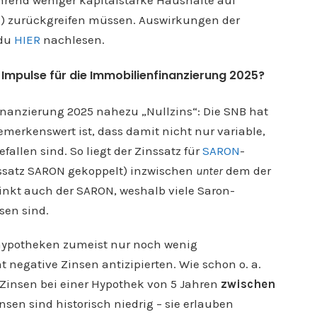
en) zurückgreifen müssen. Auswirkungen der
 du
HIER
nachlesen.
z Impulse für die Immobilienfinanzierung 2025?
finanzierung 2025 nahezu „Nullzins“: Die SNB hat
merkenswert ist, dass damit nicht nur variable,
allen sind. So liegt der Zinssatz für
SARON
-
ssatz SARON gekoppelt) inzwischen
unter
dem der
sinkt auch der SARON, weshalb viele Saron-
sen sind.
thypotheken zumeist nur noch wenig
 negative Zinsen antizipierten. Wie schon o. a.
l-Zinsen bei einer Hypothek von 5 Jahren
zwischen
insen sind historisch niedrig – sie erlauben