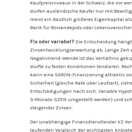
Kaufpreisniveaus in der Schweiz, die vor we
dürfen ausländische Käufer nur mit Bewill
meist ein deutlich größeres Eigenkapital als
Bank für Börsendepots oder Lebensversiche
Fix oder variabel?
Die Entscheidung hängt 
Zinsentwicklungserwartung ab. Lange Zeit 
Negativtrend-Wende ist das Verhältnis gekip
dürfte zu festen Konditionen tendieren. Re
kann eine SARON-Finanzierung attraktiv se
Sicherheit (gleiche Rate über Laufzeit), zie
Entschädigungen nach sich. Variable Hypoth
3‑Monats-SZEN umgestellt werden) und schon
steigender Zinsen.
Der unabhängige Finanzdienstleister VZ Ve
laufenden Vergleich der wichtigsten Anbiete