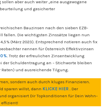
ig sollen aber auch weiter „eine ausgewogene
itbeurteilung und gesicherter
erreichischen Bauzinsen nach den sieben EZB-
l fallen. Die wichtigsten Zinssätze liegen nun
4,5 % (März 2023). Entsprechend notieren auch fix
eobachter nennen für Österreich Effektivzinsen
50 %
. Trotz der erfreulichen Zinsentwicklung
i der Schuldentragung an – Stichworte bleiben
ür Raten) und ausreichende Tilgung.
men, sondern auch durch kluges Finanzieren.
ld sparen willst, dann
KLICKE HIER
. Der
 und organisiert Dir Topkonditionen für Dein Wohn-
ffizient!