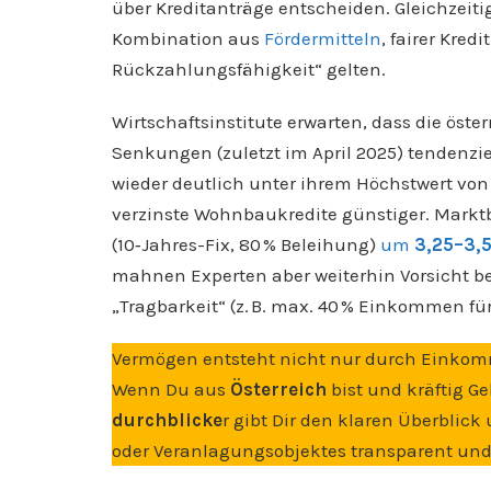
über Kreditanträge entscheiden. Gleichzeit
Kombination aus
Fördermitteln
, fairer Kred
Rückzahlungsfähigkeit“ gelten.
Wirtschaftsinstitute erwarten, dass die öst
Senkungen (zuletzt im April 2025) tendenziel
wieder deutlich unter ihrem Höchstwert von 
verzinste Wohnbaukredite günstiger. Marktb
(10‑Jahres-Fix, 80 % Beleihung)
um
3,25–3,
mahnen Experten aber weiterhin Vorsicht be
„Tragbarkeit“ (z. B. max. 40 % Einkommen f
Vermögen entsteht nicht nur durch Einkom
Wenn Du aus
Österreich
bist und kräftig Ge
durchblicke
r gibt Dir den klaren Überblick
oder Veranlagungsobjektes transparent und e