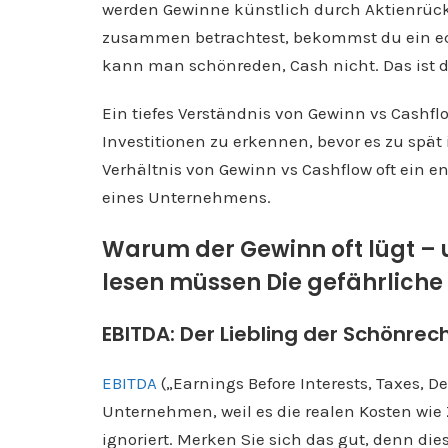
werden Gewinne künstlich durch Aktienrück
zusammen betrachtest, bekommst du ein ech
kann man schönreden, Cash nicht. Das ist di
Ein tiefes Verständnis von Gewinn vs Cashfl
Investitionen zu erkennen, bevor es zu spät 
Verhältnis von Gewinn vs Cashflow oft ein en
eines Unternehmens.
Warum der Gewinn oft lügt – 
lesen müssen Die gefährliche I
EBITDA: Der Liebling der Schönrec
EBITDA
(„Earnings Before Interests, Taxes, De
Unternehmen, weil es die realen Kosten wi
ignoriert. Merken Sie sich das gut, denn die