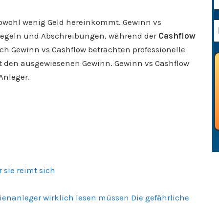
bwohl wenig Geld hereinkommt. Gewinn vs
zregeln und Abschreibungen, während der
Cashflow
ch Gewinn vs Cashflow betrachten professionelle
cht den ausgewiesenen Gewinn. Gewinn vs Cashflow
Anleger.
 sie reimt sich
ienanleger wirklich lesen müssen Die gefährliche