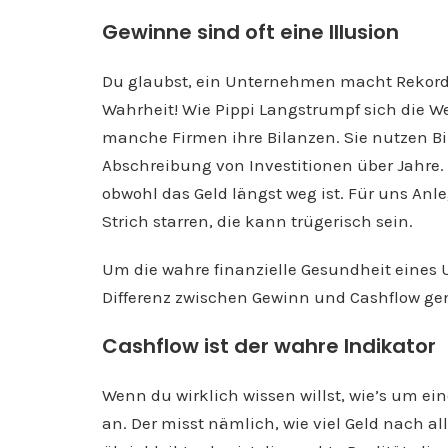
Gewinne sind oft eine Illusion
Du glaubst, ein Unternehmen macht Rekordge
Wahrheit! Wie Pippi Langstrumpf sich die Wel
manche Firmen ihre Bilanzen. Sie nutzen Bi
Abschreibung von Investitionen über Jahre. 
obwohl das Geld längst weg ist. Für uns Anle
Strich starren, die kann trügerisch sein.
Um die wahre finanzielle Gesundheit eines U
Differenz zwischen Gewinn und Cashflow ge
Cashflow ist der wahre Indikator
Wenn du wirklich wissen willst, wie’s um ei
an. Der misst nämlich, wie viel Geld nach a