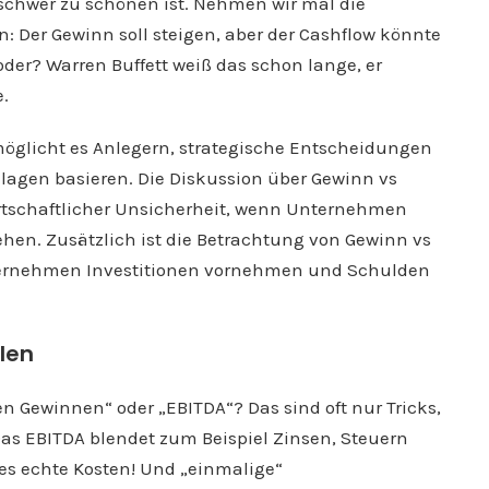
ie schwer zu schönen ist. Nehmen wir mal die
n: Der Gewinn soll steigen, aber der Cashflow könnte
oder? Warren Buffett weiß das schon lange, er
.
möglicht es Anlegern, strategische Entscheidungen
ndlagen basieren. Die Diskussion über Gewinn vs
wirtschaftlicher Unsicherheit, wenn Unternehmen
ehen. Zusätzlich ist die Betrachtung von Gewinn vs
nternehmen Investitionen vornehmen und Schulden
len
ten Gewinnen“ oder „EBITDA“? Das sind oft nur Tricks,
as EBITDA blendet zum Beispiel Zinsen, Steuern
es echte Kosten! Und „einmalige“