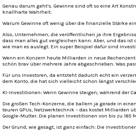
Genau darum geht’s. Gewinne sind oft so eine Art Konstru
knallharte Wahrheit.
Warum Gewinne oft wenig über die finanzielle Stärke 
Also, Unternehmen, die veröffentlichen ja ihre Ergebnis
dass man alles gut vergleichen kann. Aber, und das ist
wie man es auslegt. Ein super Beispiel dafür sind Investi
Wenn ein Konzern heute Milliarden in neue Rechenzentren
schön brav über mehrere Jahre abgeschrieben. Was passie
Für uns Investoren, da entsteht dadurch echt ein verzerrtes
dem Konto, die hat sich vielleicht schon längst verschl
KI-Investitionen: Wenn Gewinne steigen, während der Ca
Die großen Tech-Konzerne, die ballern ja gerade in einem
teuren GPUs, Netzwerktechnik – das kostet Milliarden ü
Google-Mutter. Die planen Investitionen von bis zu 185 
Der Grund, wie gesagt, ist ganz einfach: Die Investition