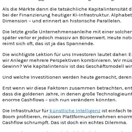
Als die Märkte dann die tatsächliche Kapitalintensität 
bei der Finanzierung heutiger KI-Infrastruktur. Alphab
Dimension – und erinnert an historische Parallelen.
Die letzte große Unternehmensanleihe mit einer solche
später verlor er jedoch massiv an Börsenwert. Heute noti
reimt sich oft, das ist ja das Spannende.
Die wichtigste Lektion für uns Investoren lautet daher: 
wir Anleger mehrere Perspektiven kombinieren. Wir müsse
Gewinn? Wie kapitalintensiv ist das Geschäftsmodell w
Und welche Investitionen werden heute gemacht, deren E
Erst wenn wir diese Faktoren zusammen betrachten, entst
dass die goldenen Jahre, in denen große Technologieun
enorme Cashflows – sich nun verändern könnten.
Die Infrastruktur für
künstliche Intelligenz
ist einfach t
Boom profitieren, müssen Plattformunternehmen enorme 
Cashflow schrumpft. Das ist doch ein echtes Dilemma.