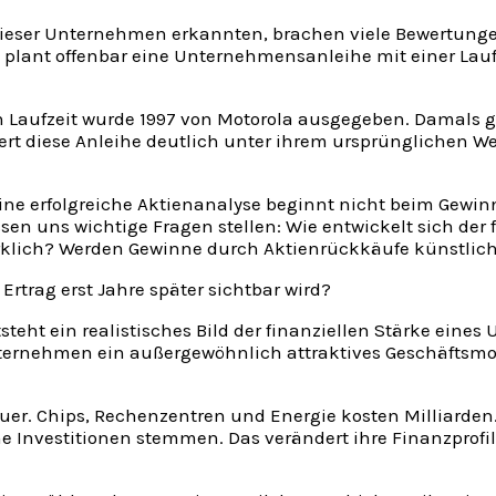
dieser Unternehmen erkannten, brachen viele Bewertungen 
et plant offenbar eine Unternehmensanleihe mit einer Lau
n Laufzeit wurde 1997 von Motorola ausgegeben. Damals g
ert diese Anleihe deutlich unter ihrem ursprünglichen Wert
Eine erfolgreiche Aktienanalyse beginnt nicht beim Gewinn 
n uns wichtige Fragen stellen: Wie entwickelt sich der f
irklich? Werden Gewinne durch Aktienrückkäufe künstlic
rtrag erst Jahre später sichtbar wird?
eht ein realistisches Bild der finanziellen Stärke eines
ternehmen ein außergewöhnlich attraktives Geschäftsmode
euer. Chips, Rechenzentren und Energie kosten Milliard
Investitionen stemmen. Das verändert ihre Finanzprofil