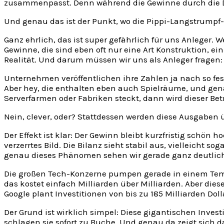
zusammenpasst. Denn während die Gewinne durch die Deck
Und genau das ist der Punkt, wo die Pippi-Langstrumpf-
Ganz ehrlich, das ist super gefährlich für uns Anleger. 
Gewinne, die sind eben oft nur eine Art Konstruktion, 
Realität. Und darum müssen wir uns als Anleger fragen:
Unternehmen veröffentlichen ihre Zahlen ja nach so feste
Aber hey, die enthalten eben auch Spielräume, und gen
Serverfarmen oder Fabriken steckt, dann wird dieser Bet
Nein, clever, oder? Stattdessen werden diese Ausgaben 
Der Effekt ist klar: Der Gewinn bleibt kurzfristig schön 
verzerrtes Bild. Die Bilanz sieht stabil aus, vielleich
genau dieses Phänomen sehen wir gerade ganz deutlich
Die großen Tech-Konzerne pumpen gerade in einem Tempo 
das kostet einfach Milliarden über Milliarden. Aber die
Google plant Investitionen von bis zu 185 Milliarden Do
Der Grund ist wirklich simpel: Diese gigantischen Investi
schlagen sie sofort zu Buche. Und genau da zeigt sich d