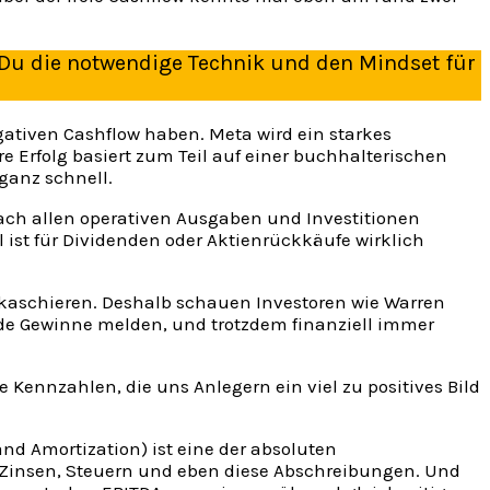
 Du die notwendige Technik und den Mindset für
ativen Cashflow haben. Meta wird ein starkes
e Erfolg basiert zum Teil auf einer buchhalterischen
 ganz schnell.
 nach allen operativen Ausgaben und Investitionen
al ist für Dividenden oder Aktienrückkäufe wirklich
 kaschieren. Deshalb schauen Investoren wie Warren
nde Gewinne melden, und trotzdem finanziell immer
Kennzahlen, die uns Anlegern ein viel zu positives Bild
and Amortization) ist eine der absoluten
 Zinsen, Steuern und eben diese Abschreibungen. Und