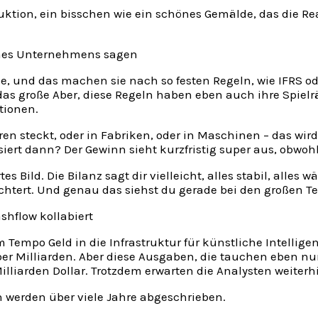
ktion, ein bisschen wie ein schönes Gemälde, das die Real
eines Unternehmens sagen
se, und das machen sie nach so festen Regeln, wie IFRS od
 das große Aber, diese Regeln haben eben auch ihre Spiel
tionen.
 steckt, oder in Fabriken, oder in Maschinen – das wird n
rt dann? Der Gewinn sieht kurzfristig super aus, obwohl 
 Bild. Die Bilanz sagt dir vielleicht, alles stabil, alles w
echtert. Und genau das siehst du gerade bei den großen T
shflow kollabiert
 Tempo Geld in die Infrastruktur für künstliche Intelligen
ber Milliarden. Aber diese Ausgaben, die tauchen eben nu
Milliarden Dollar. Trotzdem erwarten die Analysten weiter
en werden über viele Jahre abgeschrieben.