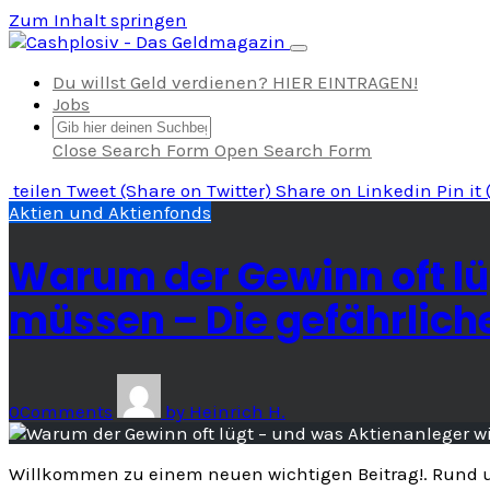
Zum Inhalt springen
Navigation umschalten
Du willst Geld verdienen? HIER EINTRAGEN!
Jobs
Close Search Form
Open Search Form
teilen
Tweet
(Share on Twitter)
Share
on Linkedin
Pin it
Aktien und Aktienfonds
Warum der Gewinn oft lü
müssen – Die gefährliche 
0
Comments
by
Heinrich H.
Willkommen zu einem neuen wichtigen Beitrag!. Rund u