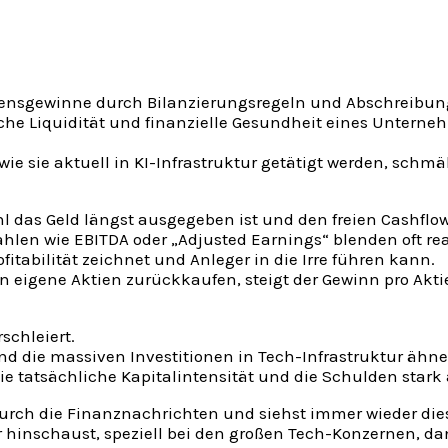
ensgewinne durch Bilanzierungsregeln und Abschreibunge
iche Liquidität und finanzielle Gesundheit eines Unterne
, wie sie aktuell in KI-Infrastruktur getätigt werden, schm
l das Geld längst ausgegeben ist und den freien Cashflow
ahlen wie EBITDA oder „Adjusted Earnings“ blenden oft re
ofitabilität zeichnet und Anleger in die Irre führen kann.
igene Aktien zurückkaufen, steigt der Gewinn pro Aktie 
schleiert.
 und die massiven Investitionen in Tech-Infrastruktur ähn
atsächliche Kapitalintensität und die Schulden stark an
llst durch die Finanznachrichten und siehst immer wieder 
r hinschaust, speziell bei den großen Tech-Konzernen, da