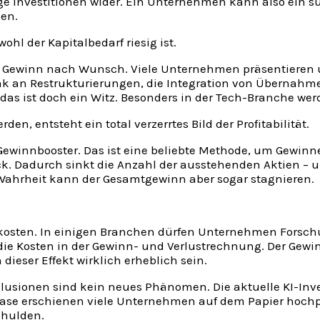
ge Investitionen wider. Ein Unternehmen kann also ein s
en.
ohl der Kapitalbedarf riesig ist.
r Gewinn nach Wunsch. Viele Unternehmen präsentieren u
k an Restrukturierungen, die Integration von Übernahme
das ist doch ein Witz. Besonders in der Tech-Branche werd
, entsteht ein total verzerrtes Bild der Profitabilität.
 Gewinnbooster. Das ist eine beliebte Methode, um Gewinne
. Dadurch sinkt die Anzahl der ausstehenden Aktien – un
Wahrheit kann der Gesamtgewinn aber sogar stagnieren.
osten. In einigen Branchen dürfen Unternehmen Forschu
 die Kosten in der Gewinn- und Verlustrechnung. Der Gewi
eser Effekt wirklich erheblich sein.
llusionen sind kein neues Phänomen. Die aktuelle KI-Inve
se erschienen viele Unternehmen auf dem Papier hochpro
chulden.