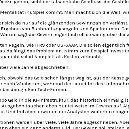
e gehen, sieht der tatsächliche Geldfluss, der Cashflow
Mentalität ins Spiel kommt: Man macht sich die Welt, wie
Wer sich da nur auf die glänzenden Gewinnzahlen verlässt, 
ein Ergebnis von Buchhaltungsregeln und Spielräumen. Ca
 Warum sagt der Gewinn eigentlich oft so wenig über die
n Regeln, wie IFRS oder US-GAAP. Die sollen eigentlich für
au da fängt das Problem an. Nimm zum Beispiel Investiti
rag nicht sofort komplett als Kosten verbucht.
über viele Jahre abgeschrieben.
hoch, obwohl das Geld schon längst weg ist, aus der Kasse g
t sogar nach Wachstum, während die Liquidität des Unterne
 bei den großen Tech-Firmen.
Geld in die KI-Infrastruktur, das historisch einmalig is
se Ausgaben tauchen eben nur teilweise im Gewinn auf. Alp
llar. Und trotzdem erwarten die Analysten weiterhin steig
tionen werden über viele, viele Jahre abgeschrieben. Aber 
ann eben ein ganz anderes Bild: Der Gewinn soll steigen,