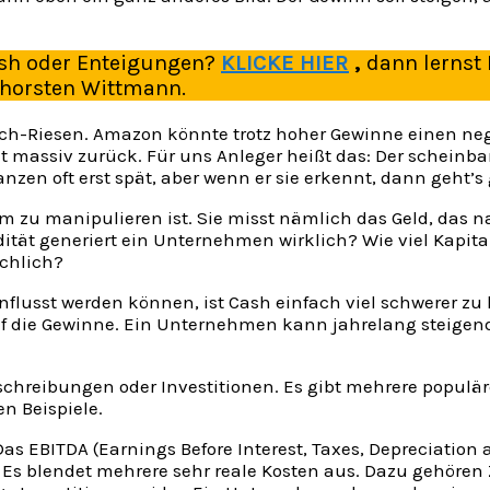
rash oder Enteigungen?
KLICKE HIER
,
dann lernst
Thorsten Wittmann.
ch-Riesen. Amazon könnte trotz hoher Gewinne einen neg
 massiv zurück. Für uns Anleger heißt das: Der scheinbar
nzen oft erst spät, aber wenn er sie erkennt, dann geht’s
kaum zu manipulieren ist. Sie misst nämlich das Geld, das
uidität generiert ein Unternehmen wirklich? Wie viel Kapit
ächlich?
flusst werden können, ist Cash einfach viel schwerer zu
 auf die Gewinne. Ein Unternehmen kann jahrelang steige
hreibungen oder Investitionen. Es gibt mehrere populäre 
n Beispiele.
as EBITDA (Earnings Before Interest, Taxes, Depreciation 
Es blendet mehrere sehr reale Kosten aus. Dazu gehören