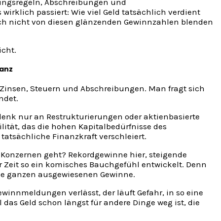
erungsregeln, Abschreibungen und
rklich passiert: Wie viel Geld tatsächlich verdient
f sich nicht von diesen glänzenden Gewinnzahlen blenden
icht.
lanz
ie Zinsen, Steuern und Abschreibungen. Man fragt sich
ndet.
denk nur an Restrukturierungen oder aktienbasierte
ilität, das die hohen Kapitalbedürfnisse des
tatsächliche Finanzkraft verschleiert.
en Konzernen geht? Rekordgewinne hier, steigende
ter Zeit so ein komisches Bauchgefühl entwickelt. Denn
iese ganzen ausgewiesenen Gewinne.
ewinnmeldungen verlässt, der läuft Gefahr, in so eine
eil das Geld schon längst für andere Dinge weg ist, die