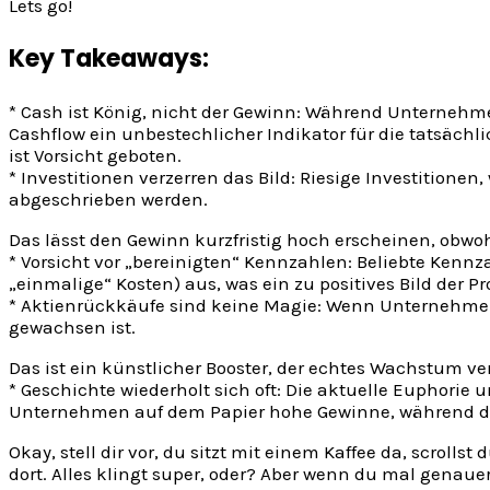
Lets go!
Key Takeaways:
* Cash ist König, nicht der Gewinn: Während Unternehm
Cashflow ein unbestechlicher Indikator für die tatsächl
ist Vorsicht geboten.
* Investitionen verzerren das Bild: Riesige Investitionen
abgeschrieben werden.
Das lässt den Gewinn kurzfristig hoch erscheinen, obwoh
* Vorsicht vor „bereinigten“ Kennzahlen: Beliebte Kennz
„einmalige“ Kosten) aus, was ein zu positives Bild der Pr
* Aktienrückkäufe sind keine Magie: Wenn Unternehmen e
gewachsen ist.
Das ist ein künstlicher Booster, der echtes Wachstum ver
* Geschichte wiederholt sich oft: Die aktuelle Euphorie
Unternehmen auf dem Papier hohe Gewinne, während die t
Okay, stell dir vor, du sitzt mit einem Kaffee da, scro
dort. Alles klingt super, oder? Aber wenn du mal genaue