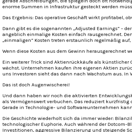
gerade Abschreibungen, die spiegeln doch oft notwendi
enorme Summen in Infrastruktur gesteckt werden müss
Das Ergebnis: Das operative Geschäft wirkt profitabel, obw
Dann gibt es die sogenannten „Adjusted Earnings“ – de
angeblich einmalige Kosten einfach rausgerechnet. Den
„einmaligen“ Kosten treten erstaunlich regelmäßig auf, 
Wenn diese Kosten aus dem Gewinn herausgerechnet werden
Ein weiterer Trick sind Aktienrückkäufe als künstlicher
wächst. Unternehmen kaufen ihre eigenen Aktien zurück
uns Investoren sieht das dann nach Wachstum aus. In 
Das ist doch Augenwischerei!
Und dann haben wir noch die aktivierten Entwicklungsk
als Vermögenswert verbuchen. Das reduziert kurzfristig
Gerade in Technologie- und Softwareunternehmen kann di
Die Geschichte wiederholt sich da immer wieder: Bilanzi
technologischer Euphorie. Auch während der Dotcom-Bla
Investitionen, aggressive Bilanzierung und steigende S