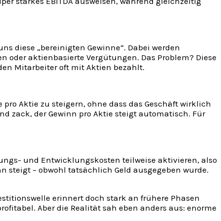
uper starkes EBITDA ausweisen, während gleichzeitig
ns diese „bereinigten Gewinne“. Dabei werden
n oder aktienbasierte Vergütungen. Das Problem? Diese
en Mitarbeiter oft mit Aktien bezahlt.
 pro Aktie zu steigern, ohne dass das Geschäft wirklich
d zack, der Gewinn pro Aktie steigt automatisch. Für
ngs- und Entwicklungskosten teilweise aktivieren, also
nn steigt – obwohl tatsächlich Geld ausgegeben wurde.
stitionswelle erinnert doch stark an frühere Phasen
fitabel. Aber die Realität sah eben anders aus: enorme