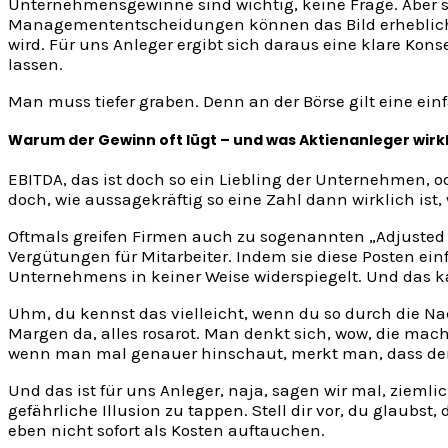
Unternehmensgewinne sind wichtig, keine Frage. Aber s
Managemententscheidungen können das Bild erheblich beei
wird. Für uns Anleger ergibt sich daraus eine klare Kons
lassen.
Man muss tiefer graben. Denn an der Börse gilt eine ein
Warum der Gewinn oft lügt – und was Aktienanleger wirkli
EBITDA, das ist doch so ein Liebling der Unternehmen, o
doch, wie aussagekräftig so eine Zahl dann wirklich ist
Oftmals greifen Firmen auch zu sogenannten „Adjusted 
Vergütungen für Mitarbeiter. Indem sie diese Posten einf
Unternehmens in keiner Weise widerspiegelt. Und das kann
Uhm, du kennst das vielleicht, wenn du so durch die Nac
Margen da, alles rosarot. Man denkt sich, wow, die mach
wenn man mal genauer hinschaut, merkt man, dass der ta
Und das ist für uns Anleger, naja, sagen wir mal, ziemli
gefährliche Illusion zu tappen. Stell dir vor, du glaubst, 
eben nicht sofort als Kosten auftauchen.