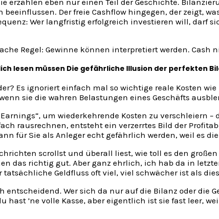
ie erzählen eben nur einen Teil der Geschichte. Bilanzi
nflussen. Der freie Cashflow hingegen, der zeigt, was wi
equenz: Wer langfristig erfolgreich investieren will, dar
fache Regel: Gewinne können interpretiert werden. Cash n
ch lesen müssen Die gefährliche Illusion der perfekten Bi
der? Es ignoriert einfach mal so wichtige reale Kosten w
, wenn sie die wahren Belastungen eines Geschäfts ausble
Earnings“, um wiederkehrende Kosten zu verschleiern – 
ach rausrechnen, entsteht ein verzerrtes Bild der Profitab
 für Sie als Anleger echt gefährlich werden, weil es die 
hrichten scrollst und überall liest, wie toll es den groß
en das richtig gut. Aber ganz ehrlich, ich hab da in letz
tsächliche Geldfluss oft viel, viel schwächer ist als d
ch entscheidend. Wer sich da nur auf die Bilanz oder die G
du hast ’ne volle Kasse, aber eigentlich ist sie fast leer, w