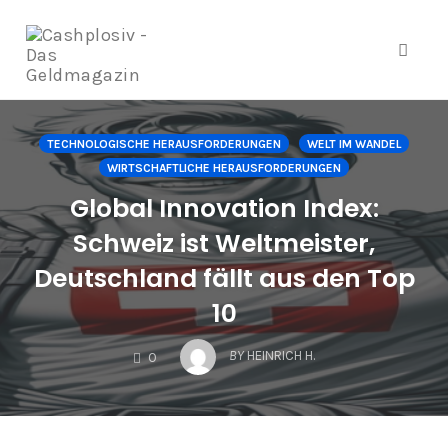
Navig
Zum
Inhalt
TECHNOLOGISCHE HERAUSFORDERUNGEN
WELT IM WANDEL
springen
WIRTSCHAFTLICHE HERAUSFORDERUNGEN
Global Innovation Index:
Schweiz ist Weltmeister,
Deutschland fällt aus den Top
10
COMMENTS
BY
HEINRICH H.
0