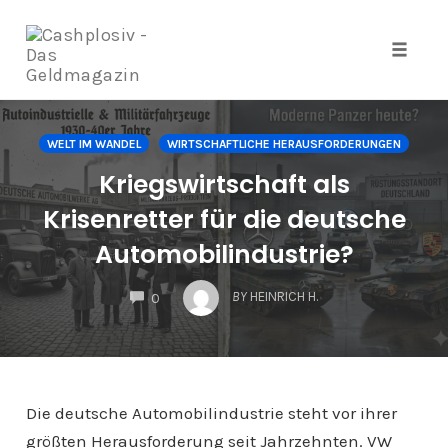
Navig
Zum
Inhalt
WELT IM WANDEL
WIRTSCHAFTLICHE HERAUSFORDERUNGEN
springen
Kriegswirtschaft als
Krisenretter für die deutsche
Automobilindustrie?
COMMENTS
BY
HEINRICH H.
0
Die deutsche Automobilindustrie steht vor ihrer
größten Herausforderung seit Jahrzehnten. VW