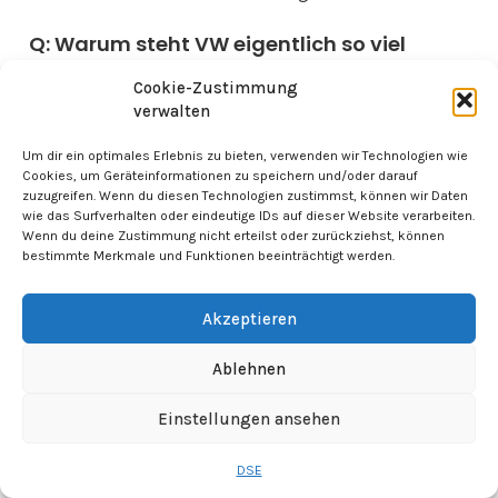
Q: Warum steht VW eigentlich so viel
schlechter da als BMW – beide sind doch
Cookie-Zustimmung
deutsche Autobauer mit ähnlichen
verwalten
Problemen?
Um dir ein optimales Erlebnis zu bieten, verwenden wir Technologien wie
Cookies, um Geräteinformationen zu speichern und/oder darauf
A: Gute Frage, denn da gibt’s tatsächlich gewaltige
zuzugreifen. Wenn du diesen Technologien zustimmst, können wir Daten
Unterschiede in der Strategie. BMW hat früh
wie das Surfverhalten oder eindeutige IDs auf dieser Website verarbeiten.
Wenn du deine Zustimmung nicht erteilst oder zurückziehst, können
verstanden, dass man sich nicht auf eine
bestimmte Merkmale und Funktionen beeinträchtigt werden.
Technologie versteifen sollte und fährt
konsequent technologieoffen. Die bauen E-Autos,
Akzeptieren
Verbrenner, Hybride – je nachdem, was der Markt
Ablehnen
gerade will. Das gibt ihnen eine Flexibilität, die VW
schmerzlich vermissen lässt. VW dagegen? Die
Einstellungen ansehen
haben sich politisch getrieben voll auf E-Mobilität
eingeschossen, während der Markt – besonders in
DSE
China – längst woanders hingeht.