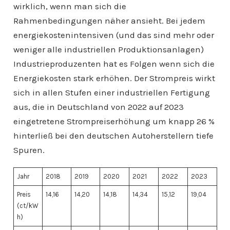
wirklich, wenn man sich die
Rahmenbedingungen näher ansieht. Bei jedem
energiekostenintensiven (und das sind mehr oder
weniger alle industriellen Produktionsanlagen)
Industrieproduzenten hat es Folgen wenn sich die
Energiekosten stark erhöhen. Der Strompreis wirkt
sich in allen Stufen einer industriellen Fertigung
aus, die in Deutschland von 2022 auf 2023
eingetretene Strompreiserhöhung um knapp 26 %
hinterließ bei den deutschen Autoherstellern tiefe
Spuren.
Jahr
2018
2019
2020
2021
2022
2023
Preis
14,16
14,20
14,18
14,34
15,12
19,04
(ct/kW
h)