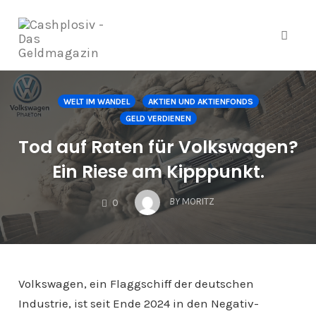
Navig
Zum
Inhalt
WELT IM WANDEL
AKTIEN UND AKTIENFONDS
springen
GELD VERDIENEN
Tod auf Raten für Volkswagen?
Ein Riese am Kipppunkt.
COMMENTS
BY
MORITZ
0
Volkswagen, ein Flaggschiff der deutschen
Industrie, ist seit Ende 2024 in den Negativ-