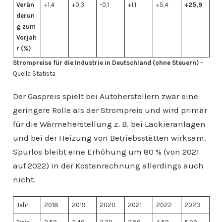
Verän
+1,4
+0,3
-0,1
+1,1
+5,4
+25,9
derun
g zum
Vorjah
r (%)
Strompreise für die Industrie in Deutschland (ohne Steuern)
–
Quelle Statista
Der Gaspreis spielt bei Autoherstellern zwar eine
geringere Rolle als der Strompreis und wird primär
für die Wärmeherstellung z. B. bei Lackieranlagen
und bei der Heizung von Betriebsstätten wirksam.
Spurlos bleibt eine Erhöhung um 80 % (von 2021
auf 2022) in der Kostenrechnung allerdings auch
nicht.
Jahr
2018
2019
2020
2021
2022
2023