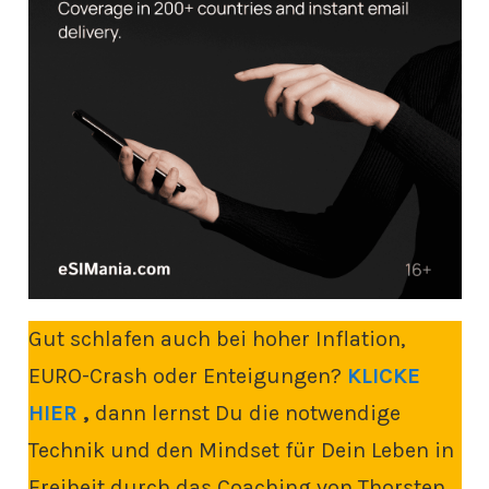
Gut schlafen auch bei hoher Inflation,
EURO-Crash oder Enteigungen?
KLICKE
HIER
,
dann lernst Du die notwendige
Technik und den Mindset für Dein Leben in
Freiheit durch das Coaching von Thorsten