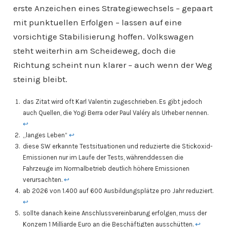
erste Anzeichen eines Strategiewechsels – gepaart
mit punktuellen Erfolgen – lassen auf eine
vorsichtige Stabilisierung hoffen. Volkswagen
steht weiterhin am Scheideweg, doch die
Richtung scheint nun klarer – auch wenn der Weg
steinig bleibt.
das Zitat wird oft Karl Valentin zugeschrieben. Es gibt jedoch
auch Quellen, die Yogi Berra oder Paul Valéry als Urheber nennen.
↩︎
„langes Leben“
↩︎
diese SW erkannte Testsituationen und reduzierte die Stickoxid-
Emissionen nur im Laufe der Tests, währenddessen die
Fahrzeuge im Normalbetrieb deutlich höhere Emissionen
verursachten.
↩︎
ab 2026 von 1.400 auf 600 Ausbildungsplätze pro Jahr reduziert.
↩︎
sollte danach keine Anschlussvereinbarung erfolgen, muss der
Konzern 1 Milliarde Euro an die Beschäftigten ausschütten.
↩︎