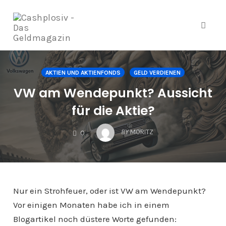
Navig
Zum
Inhalt
AKTIEN UND AKTIENFONDS
GELD VERDIENEN
springen
VW am Wendepunkt? Aussicht
für die Aktie?
COMMENTS
BY
MORITZ
0
Nur ein Strohfeuer, oder ist VW am Wendepunkt?
Vor einigen Monaten habe ich in einem
Blogartikel noch düstere Worte gefunden: