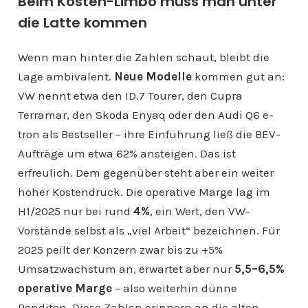
Beim Kosten-Limbo muss man unter
die Latte kommen
Wenn man hinter die Zahlen schaut, bleibt die
Lage ambivalent.
Neue Modelle
kommen gut an:
VW nennt etwa den ID.7 Tourer, den Cupra
Terramar, den Skoda Enyaq oder den Audi Q6 e-
tron als Bestseller – ihre Einführung ließ die BEV-
Aufträge um etwa 62% ansteigen. Das ist
erfreulich. Dem gegenüber steht aber ein weiter
hoher Kostendruck. Die operative Marge lag im
H1/2025 nur bei rund
4%
, ein Wert, den VW-
Vorstände selbst als „viel Arbeit“ bezeichnen. Für
2025 peilt der Konzern zwar bis zu +5%
Umsatzwachstum an, erwartet aber nur
5,5–6,5%
operative Marge
– also weiterhin dünne
Renditen. Diese Zahlen erinnern an die alten