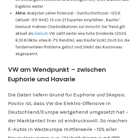
Ergebnis weiter.
Aktie:
Analysten sehen Potenzial – Durchschnittsziel ~120 €
(aktuell ~93–94 €). 13 von 21 Experten empfehlen „Kaufen“.
Dennoch mahnen Chartindikatoren zur Vorsicht: Der Trend gilt
aktuell als
bärisch
. VW zahlt weiter eine hohe Dividende (2024:
6,30 €/Aktie, etwa 6–7% Rendite), was Käufer lockt. Doch bis die
fundamentalen Probleme gelöst sind, bleibt das Kursniveau
abgespannt.
VW am Wendpunkt – zwischen
Euphorie und Havarie
Die Daten liefern Grund für Euphorie
und
Skepsis.
Positiv ist, dass VW die Elektro-Offensive in
Deutschland/Europa weitgehend umgesetzt hat –
der Marktanteil hier ist eindrucksvoll. So machen
E-Autos in Westeuropa mittlerweile ~15% aller
Neuzulassungen aus, VW hält davon rund 28%