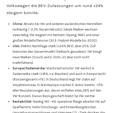
Volkswagen die BEV-Zulassungen um rund +24%
steigern konnte.
China:
Absatz bei VW und anderen ausländischen Herstellern
rückläufig (−2,3% Gesamtabsatz), lokale Marken wachsen
zweistellig. VW reagiert mit Partnern (Xpeng, FAW) und einer
großen Modelloffensive (30 E-/Hybrid-Modelle bis 2030).
USA:
Elektro-Nachfrage stark (+24% BEV), aber 25%-Zoll
bremsten den Gesamtmarkt (Verkäufe gesunken). VW bringt
neue Marken (Scout) und E-SUVs, ist aber noch nicht
marktführend.
Europa/Südamerika:
Wachstumsmotor. VW wächst in
Südamerika stark (+18%, v.a. Brasilien) und auch in Europa leicht
(Konzerngesamt +1%). In Deutschland liegt VW stabil auf
Vorjahresniveau. In Westeuropa machen E-Autos bereits ~15%
aller Neuzulassungen aus, davon entfallen etwa 28% auf den
VW-Konzern. Dieses Basisgeschäft bleibt für VW zentral.
Rentabilität:
Niedrig. Mit ~4% operativer Marge arbeitet VW auf
Sparflamme. Hohe Forschungs- und Entwicklungskosten,
Umstellungsinvestitionen und strengere CO₂-Ziele drücken das