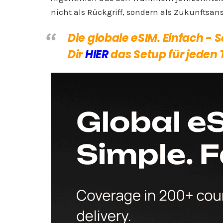
nicht als Rückgriff, sondern als Zukunftsan
Die globale eSIM. Einfach - 
Dir
HIER
das Setup für jeden 