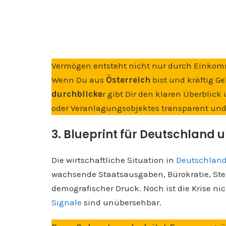
Vermögen entsteht nicht nur durch Einkom
Wenn Du aus
Österreich
bist und kräftig Ge
durchblicke
r gibt Dir den klaren Überblick
oder Veranlagungsobjektes transparent und e
3. Blueprint für Deutschland 
Die wirtschaftliche Situation in
Deutschlan
wachsende Staatsausgaben, Bürokratie, Ste
demografischer Druck. Noch ist die Krise nich
Signale
sind unübersehbar.