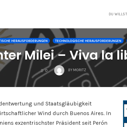
DU WILLST
TISCHE HERAUSFORDERUNGEN
TECHNOLOGISCHE HERAUSFORDERUNGEN
er Milei – Viva la l
COMMENTS
BY
MORITZ
0
eldentwertung und Staatsgläubigkeit
irtschaftlicher Wind durch Buenos Aires. In
ens exzentrischster Präsident seit Perón