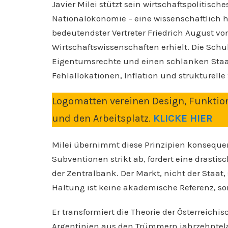
Javier Milei stützt sein wirtschaftspolitisch
Nationalökonomie – eine wissenschaftlich
bedeutendster Vertreter Friedrich August vo
Wirtschaftswissenschaften erhielt. Die Schule
Eigentumsrechte und einen schlanken Staat.
Fehlallokationen, Inflation und strukturel
Logomatten vereinen Design, Funktion
und den Arbeitsplatz.
KLICKE HIER
Milei übernimmt diese Prinzipien konsequent
Subventionen strikt ab, fordert eine drasti
der Zentralbank. Der Markt, nicht der Staat
Haltung ist keine akademische Referenz, s
Er transformiert die Theorie der Österreichi
Argentinien aus den Trümmern jahrzehntelan