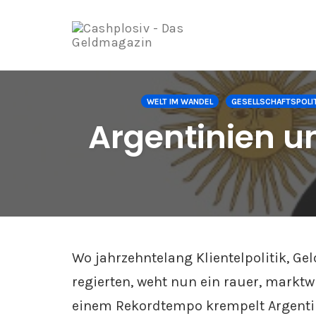
Zum
Inhalt
WELT IM WANDEL
GESELLSCHAFTSPOLI
springen
Argentinien unt
Wo jahrzehntelang Klientelpolitik, G
regierten, weht nun ein rauer, marktw
einem Rekordtempo krempelt Argentini