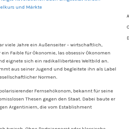
hselkurs und Märkte
ar viele Jahre ein Außenseiter – wirtschaftlich,
er ein Faible für Ökonomie, las obsessiv Ökonomen
 eignete sich ein radikallibertäres Weltbild an.
ammt aus seiner Jugend und begleitete ihn als Label
esellschaftlicher Normen.
ein polarisierender Fernsehökonom, bekannt für seine
misslosen Thesen gegen den Staat. Dabei baute er
ngen Argentiniern, die vom Establishment
och typisch. Ohne Parteiapparat oder klassische