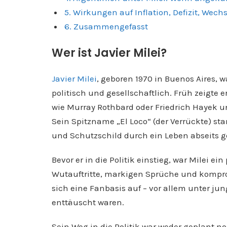
5. Wirkungen auf Inflation, Defizit, Wec
6. Zusammengefasst
Wer ist Javier Milei?
Javier Milei
, geboren 1970 in Buenos Aires, w
politisch und gesellschaftlich. Früh zeigte 
wie Murray Rothbard oder Friedrich Hayek und
Sein Spitzname „El Loco“ (der Verrückte) st
und Schutzschild durch ein Leben abseits g
Bevor er in die Politik einstieg, war Milei 
Wutauftritte, markigen Sprüche und kompro
sich eine Fanbasis auf – vor allem unter ju
enttäuscht waren.
Sein Weg in die Politik war weder geplant n