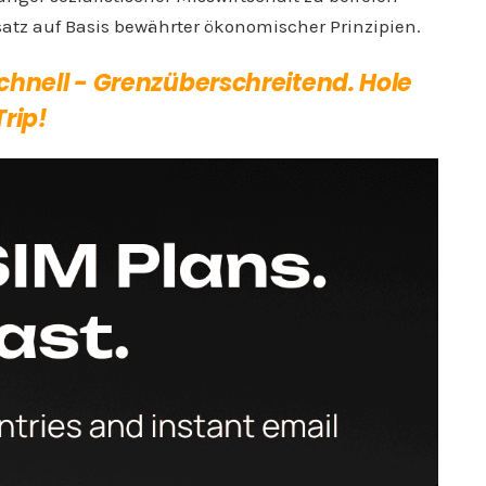
satz auf Basis bewährter ökonomischer Prinzipien.
Schnell - Grenzüberschreitend. Hole
Trip!