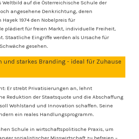
es Weltbild auf die Österreichische Schule der
 hoch angesehene Denkrichtung, deren
n Hayek 1974 den Nobelpreis für
 plädiert für freien Markt, individuelle Freiheit,
 Staatliche Eingriffe werden als Ursache für
le Schwäche gesehen.
 und starkes Branding - ideal für Zuhause
: Er strebt Privatisierungen an, lehnt
sche Reduktion der Staatsquote und die Abschaffung
, soll Wohlstand und Innovation schaffen. Seine
ondern ein reales Handlungsprogramm.
schen Schule in wirtschaftspolitische Praxis, um
ger sozialistischer Misswirtschaft zu befreien –