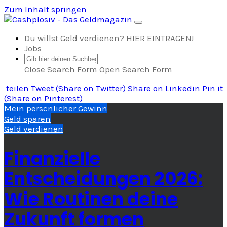
Zum Inhalt springen
Navigation umschalten
Du willst Geld verdienen? HIER EINTRAGEN!
Jobs
Close Search Form
Open Search Form
teilen
Tweet
(Share on Twitter)
Share
on Linkedin
Pin it
(Share on Pinterest)
Mein persönlicher Gewinn
Geld sparen
Geld verdienen
Finanzielle
Entscheidungen 2026:
Wie Routinen deine
Zukunft formen