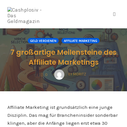
Navig
Zum
Inhalt
GELD VERDIENEN
AFFILIATE MARKETING
springen
7 großartige Meilensteine des
Affiliate Marketings
COMMENTS
BY
MORITZ
0
Affiliate Marketing ist grundsätzlich eine junge
Disziplin. Das mag für Brancheninsider sonderbar
klingen, aber die Anfänge liegen erst etwa 30