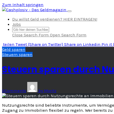
Zum Inhalt springen
Navigation umschalten
Du willst Geld verdienen? HIER EINTRAGEN!
Jobs
Close Search Form
Open Search Form
teilen
Tweet
(Share on Twitter)
Share
on Linkedin
Pin it
Geld sparen
Steuern sparen
Steuern sparen durch N
0
Comments
by
Moritz
Nutzungsrechte sind beliebte Instrumente, um Vermögen
Zugang zu Immobilien flexibel zu regeln. Wer bereits z