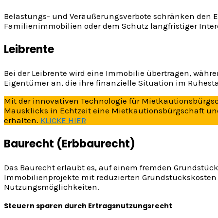
Belastungs- und Veräußerungsverbote schränken den E
Familienimmobilien oder dem Schutz langfristiger Inter
Leibrente
Bei der Leibrente wird eine Immobilie übertragen, währe
Eigentümer an, die ihre finanzielle Situation im Ruhe
Mit der innovativen Technologie für Mietkautionsbürgsc
Mausklicks in Echtzeit eine Mietkautionsbürgschaft und
erhalten.
KLICKE HIER
Baurecht (Erbbaurecht)
Das Baurecht erlaubt es, auf einem fremden Grundstück 
Immobilienprojekte mit reduzierten Grundstückskosten z
Nutzungsmöglichkeiten.
Steuern sparen durch Ertragsnutzungsrecht