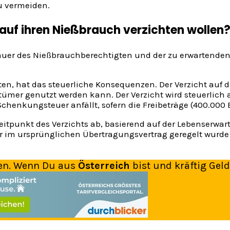
u vermeiden.
auf ihren Nießbrauch verzichten wollen
auer des Nießbrauchberechtigten und der zu erwartenden
en, hat das steuerliche Konsequenzen. Der Verzicht auf d
ümer genutzt werden kann. Der Verzicht wird steuerlich 
 Schenkungsteuer anfällt, sofern die Freibeträge (400.000 
tpunkt des Verzichts ab, basierend auf der Lebenserwar
r im ursprünglichen Übertragungsvertrag geregelt wurde (z
en. Wenn Du aus
Österreich
bist und kräftig Geld