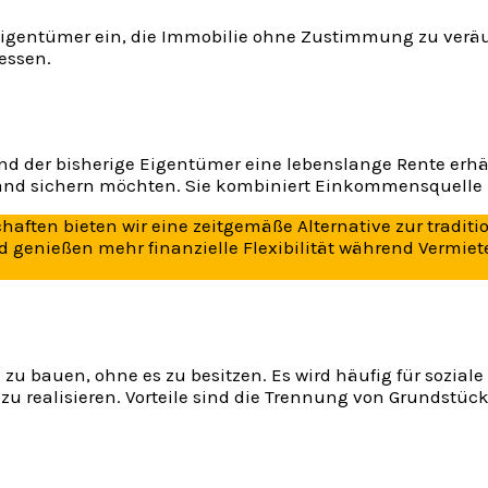
igentümer ein, die Immobilie ohne Zustimmung zu veräu
essen.
nd der bisherige Eigentümer eine lebenslange Rente erhält
stand sichern möchten. Sie kombiniert Einkommensquelle
haften bieten wir eine zeitgemäße Alternative zur tradit
 genießen mehr finanzielle Flexibilität während Vermiete
zu bauen, ohne es zu besitzen. Es wird häufig für sozial
u realisieren. Vorteile sind die Trennung von Grundstück