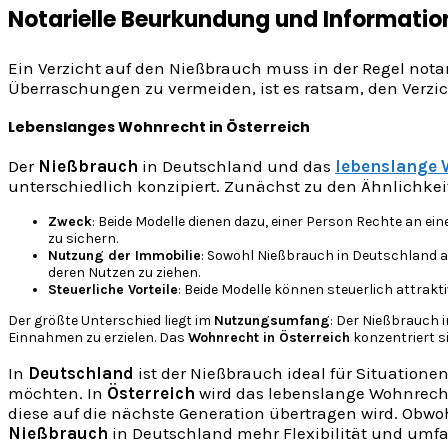
Notarielle Beurkundung und Informati
Ein Verzicht auf den Nießbrauch muss in der Regel not
Überraschungen zu vermeiden, ist es ratsam, den Verz
Lebenslanges Wohnrecht in Österreich
Der
Nießbrauch
in Deutschland und das
lebenslange 
unterschiedlich konzipiert. Zunächst zu den Ähnlichkei
Zweck
: Beide Modelle dienen dazu, einer Person Rechte an e
zu sichern.
Nutzung der Immobilie
: Sowohl Nießbrauch in Deutschland a
deren Nutzen zu ziehen.
Steuerliche Vorteile
: Beide Modelle können steuerlich attrak
Der größte Unterschied liegt im
Nutzungsumfang
: Der Nießbrauch 
Einnahmen zu erzielen. Das
Wohnrecht in Österreich
konzentriert s
In
Deutschland
ist der Nießbrauch ideal für Situatione
möchten. In
Österreich
wird das lebenslange Wohnrecht
diese auf die nächste Generation übertragen wird. Obw
Nießbrauch
in Deutschland mehr Flexibilität und umf