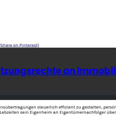
(Share on Pinterest)
utzungsrechte an Immobil
sübertragungen steuerlich effizient zu gestalten, persö
u Lebzeiten sein Eigenheim an Eigentümernachfolger übert