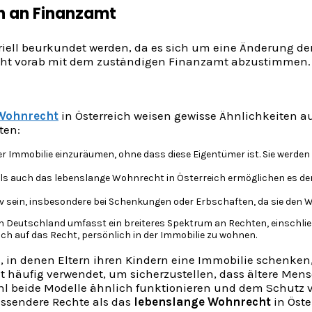
on an Finanzamt
ariell beurkundet werden, da es sich um eine Änderung 
icht vorab mit dem zuständigen Finanzamt abzustimmen.
Wohnrecht
in Österreich weisen gewisse Ähnlichkeiten au
ten:
iner Immobilie einzuräumen, ohne dass diese Eigentümer ist. Sie werd
ls auch das lebenslange Wohnrecht in Österreich ermöglichen es der 
tiv sein, insbesondere bei Schenkungen oder Erbschaften, da sie den 
in Deutschland umfasst ein breiteres Spektrum an Rechten, einschließ
ich auf das Recht, persönlich in der Immobilie zu wohnen.
n, in denen Eltern ihren Kindern eine Immobilie schenke
 häufig verwendet, um sicherzustellen, dass ältere Me
ohl beide Modelle ähnlich funktionieren und dem Schutz
assendere Rechte als das
lebenslange Wohnrecht
in Öste