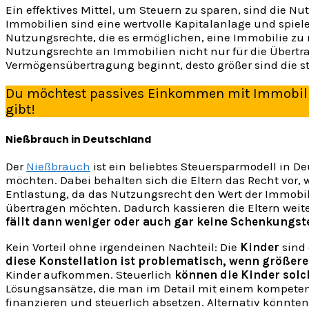
Ein effektives Mittel, um Steuern zu sparen, sind die N
Immobilien sind eine wertvolle Kapitalanlage und spiel
Nutzungsrechte, die es ermöglichen, eine Immobilie zu 
Nutzungsrechte an Immobilien nicht nur für die Übertr
Vermögensübertragung beginnt, desto größer sind die st
Du möchtest passives Einkommen mit Immobili
gibt!
Nießbrauch in Deutschland
Der
Nießbrauch
ist ein beliebtes Steuersparmodell in De
möchten. Dabei behalten sich die Eltern das Recht vor, 
Entlastung, da das Nutzungsrecht den Wert der Immobili
übertragen möchten. Dadurch kassieren die Eltern weite
fällt dann weniger oder auch gar keine Schenkungst
Kein Vorteil ohne irgendeinen Nachteil: Die
Kinder
sind
diese Konstellation ist problematisch, wenn größer
Kinder aufkommen. Steuerlich
können die Kinder solc
Lösungsansätze, die man im Detail mit einem kompetent
finanzieren und steuerlich absetzen. Alternativ könnte