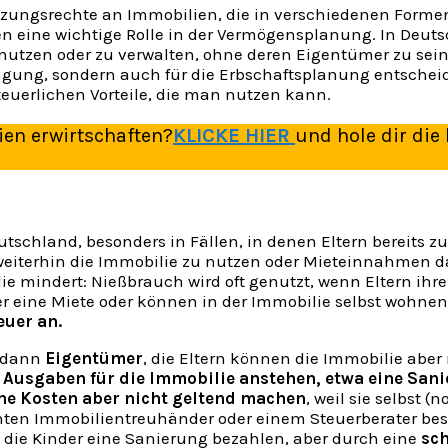
utzungsrechte an Immobilien, die in verschiedenen Formen 
en eine wichtige Rolle in der Vermögensplanung. In Deuts
nutzen oder zu verwalten, ohne deren Eigentümer zu sein.
agung, sondern auch für die Erbschaftsplanung entscheid
euerlichen Vorteile, die man nutzen kann.
en erwirtschaften?
KLICKE HIER
und hole dir die 
utschland, besonders in Fällen, in denen Eltern bereits z
weiterhin die Immobilie zu nutzen oder Mieteinnahmen dara
e mindert: Nießbrauch wird oft genutzt, wenn Eltern ihr
r eine Miete oder können in der Immobilie selbst wohnen
euer an.
 dann
Eigentümer
, die Eltern können die Immobilie aber
e Ausgaben für die Immobilie anstehen, etwa eine San
he Kosten aber nicht geltend machen
, weil sie selbst (
en Immobilientreuhänder oder einem Steuerberater bespr
n die Kinder eine Sanierung bezahlen, aber durch eine
sch