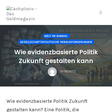
Navig
Zum
Inhalt
WELT IM WANDEL
springen
GESELLSCHAFTSPOLITISCHE HERAUSFORDERUNGEN
Wie evidenzbasierte Politik
Zukunft gestalten kann
COMMENTS
BY
MORITZ
0
Wie evidenzbasierte Politik Zukunft
gestalten kann? Eine Politik, die