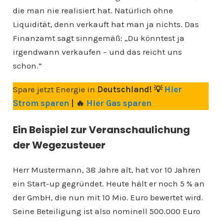
die man nie realisiert hat. Natürlich ohne
Liquidität, denn verkauft hat man ja nichts. Das
Finanzamt sagt sinngemäß: „Du könntest ja
irgendwann verkaufen – und das reicht uns
schon.“
Spare jetzt Energie in
Deutschland! 💡
Hier
Strom sparen
| 🔥
Hier Gas sparen
Ein Beispiel zur Veranschaulichung
der Wegezusteuer
Herr Mustermann, 38 Jahre alt, hat vor 10 Jahren
ein Start-up gegründet. Heute hält er noch 5 % an
der GmbH, die nun mit 10 Mio. Euro bewertet wird.
Seine Beteiligung ist also nominell 500.000 Euro