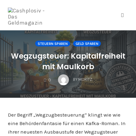
Navig
Zum
Inhalt
STEUERN SPAREN
GELD SPAREN
springen
Wegzugsteuer: Kapitalfreiheit
mit Maulkorb
COMMENTS
BY
MORITZ
0
Der Begriff „Wegzugbesteuerung“ klingt wie wie
eine Behördenfantasie für einen Kafka-Roman. In
ihrer neuesten Ausbaustufe der Wegzugsteuer