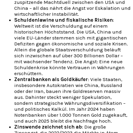
zuspitzende Machtduell zwischen den USA und
China – all das nährt die Angst vor Eskalation und
wirtschaftlicher Instabilität.
Schuldenlawine und fiskalische Risiken
:
Weltweit ist die Verschuldung auf einem
historischen Höchststand. Die USA, China und
viele EU-Länder stemmen sich mit gigantischen
Defiziten gegen ökonomische und soziale Krisen.
Allein die globale Staatsverschuldung beläuft
sich inzwischen auf über 300 Billionen Dollar –
mit wachsender Tendenz. Die Angst: Eine neue
Schuldenkrise könnte Vertrauen in Währungen
erschüttern.
Zentralbanken als Goldkäufer
: Viele Staaten,
insbesondere Autokratien wie China, Russland
oder der Iran, bauen ihre Goldreserven massiv
aus. Dahinter steckt weniger Spekulation,
sondern strategische Währungsdiversifikation –
und politisches Kalkül. Im Jahr 2024 haben
Notenbanken über 1.000 Tonnen Gold zugekauft,
und auch 2025 bleibt die Nachfrage hoch.
Zinswende zeichnet sich ab
: Die große
Zinsangst, die 2022/2023 die Märkte in Atem