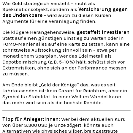
Wer Gold strategisch versteht – nicht als
Spekulationsobjekt, sondern als
Versicherung gegen
das Undenkbare
– wird auch zu diesen Kursen
Argumente für eine Veranlagung finden.
Die klügere Herangehensweise:
gestaffelt investieren
.
Statt auf einen günstigen Einstieg zu warten oder in
FOMO-Manier alles auf eine Karte zu setzen, kann eine
schrittweise Aufstockung sinnvoll sein – etwa per
monatlichem Sparplan. Wer das Edelmetall als
Depotbeimischung (z. B. 5–10 %) hält, schützt sich vor
Extremrisiken, ohne sich an der Performance messen
zu müssen.
Am Ende bleibt „Geld der Könige“ das, was es seit
Jahrtausenden ist: kein Garant für Reichtum, aber ein
Symbol für Stabilität. In einer Welt im Wandel kann
das mehr wert sein als die höchste Rendite.
Tipp für Anleger:innen:
Wer bei dem aktuellen Kurs
von über 3.300 USD je Unze zögert, könnte auch
Alternativen wie physisches Silber, breit gestreute