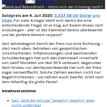
0
Comments
by
Moritz
Goldpreis am 4. Juli 2025:
3.337,58 US-Dollar pro
Unze
.
Für viele Anleger stellt sich damit die eine
entscheidende Frage:
Ist es klug, auf diesem Niveau noch
einzusteigen – oder ist das Edelmetall bereits überbewertet
und der perfekte Moment verpasst?
Seit Jahresbeginn kennt der Preis nur eine Richtung –
steil nach oben. Getrieben von geopolitischen
Unsicherheiten, Inflationssorgen und wachsenden
Schuldenbergen hat sich das Edelmetall innerhalb
von zwölf Monaten um fast 50 % verteuert. Gegenüber
dem Niveau zur Jahrtausendwende hat sich der Preis
sogar verzwölffacht. Solche Zahlen wecken nicht nur
Begehrlichkeiten – sie nähren auch Zweifel:
Droht nach
dem Höhenflug die große Flaute?
Inhaltsverzeichnis
Das „Geld der Könige“ bewährt, begehrt, aber
nicht unfehlbar