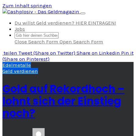
Zum Inhalt springen
Navigation umschalten
Du willst Geld verdienen? HIER EINTRAGEN!
Jobs
Close Search Form
Open Search Form
teilen
Tweet
(Share on Twitter)
Share
on Linkedin
Pin it
(Share on Pinterest)
Edelmetalle
Geld verdienen
Gold auf Rekordhoch –
lohnt sich der Einstieg
noch?