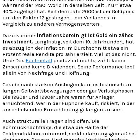
während der MSCI World in derselben Zeit „nur“ etwa
40 % zugelegt hat. Seit dem Jahr 2000 ist der Goldpreis
um den Faktor 12 gestiegen – ein Vielfaches im
Vergleich zu anderen Vermögenswerten.
Dazu kommt:
Inflationsbereinigt ist Gold ein zähes
Investment.
Langfristig, seit dem 19. Jahrhundert, hat
es abzüglich der Inflation im Durchschnitt etwa ein
Prozent reale Rendite pro Jahr erzielt. Viel ist das nicht.
Und: Das
Edelmetall
produziert nichts, zahlt keine
Zinsen und keine Dividenden. Seine Performance lebt
allein von Nachfrage und Hoffnung.
Gerade nach starken Anstiegen kam es historisch zu
langen Seitwärtsbewegungen oder gar Verlustphasen.
Die 1980er und 1990er Jahre waren für Anleger
ernüchternd. Wer in der Euphorie kauft, riskiert, in der
anschließenden Ernüchterung gefangen zu sein.
Auch strukturelle Fragen sind offen: Die
Schmucknachfrage, die etwa die Hälfte der
Goldproduktion aufnimmt, sinkt erfahrungsgemäß bei
steigenden Preisen. Und manche Marktbeobachter