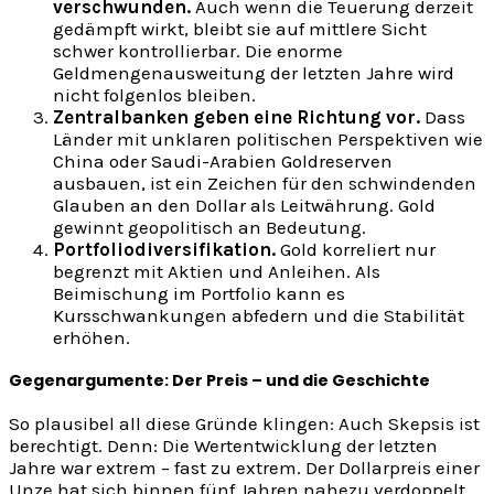
verschwunden.
Auch wenn die Teuerung derzeit
gedämpft wirkt, bleibt sie auf mittlere Sicht
schwer kontrollierbar. Die enorme
Geldmengenausweitung der letzten Jahre wird
nicht folgenlos bleiben.
Zentralbanken geben eine Richtung vor.
Dass
Länder mit unklaren politischen Perspektiven wie
China oder Saudi-Arabien Goldreserven
ausbauen, ist ein Zeichen für den schwindenden
Glauben an den Dollar als Leitwährung. Gold
gewinnt geopolitisch an Bedeutung.
Portfoliodiversifikation.
Gold korreliert nur
begrenzt mit Aktien und Anleihen. Als
Beimischung im Portfolio kann es
Kursschwankungen abfedern und die Stabilität
erhöhen.
Gegenargumente: Der Preis – und die Geschichte
So plausibel all diese Gründe klingen: Auch Skepsis ist
berechtigt. Denn: Die Wertentwicklung der letzten
Jahre war extrem – fast zu extrem. Der Dollarpreis einer
Unze hat sich binnen fünf Jahren nahezu verdoppelt,